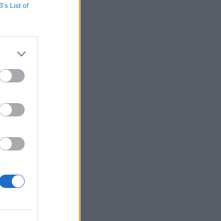
eket a dubaji
B’s List of
 Emírségek
zben 25 percre
 be, hogy összesen
 Photography Ltd
izetéses