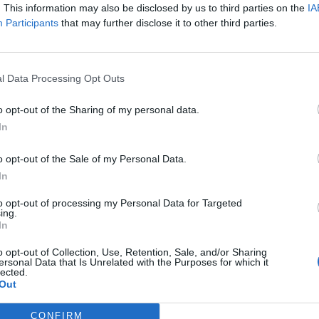
glenesen más repülőterekre irányítják át az érkező gép
. This information may also be disclosed by us to third parties on the
IA
Participants
that may further disclose it to other third parties.
őtérről (DXB) - közölte kedden este az Egyesült Arab
gikikötője.
nt az induló járatok továbbra is közlekednek. A repülőtér nap kö
l Data Processing Opt Outs
üggeszteni a tevékenységét. Egy szóvivő korábban arról számolt
ző járatot töröltek reggel óta. Címlapkép forrása: Justin Paget
o opt-out of the Sharing of my personal data.
In
ASÓNK!
o opt-out of the Sale of my Personal Data.
In
a portfolio.hu hírarchívumához tartozik, melynek olvasása előf
ötött.
to opt-out of processing my Personal Data for Targeted
ing.
övetkezőket tartalmazza:
In
 teljes cikkarchívum
o opt-out of Collection, Use, Retention, Sale, and/or Sharing
 BÉT elmúlt 2 év napon belüli
ersonal Data that Is Unrelated with the Purposes for which it
lected.
Out
Előfizetés
CONFIRM