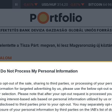
/HUF
363,17
-0,61%
USD/HUF
314,20
-0,87%
BITCOIN
64 967
EFEKTETÉS
BANK
DEVIZA
GAZDASÁG
GLOBÁL
UNIÓS FORRÁ
elentette a Tisza Párt: megvan, ki lesz Magyarország új köztá
TALOM
lvételek: így öntötte el a ví
-
Do Not Process My Personal Information
to opt-out of the sale, sharing to third parties, or processing of your per
formation for targeted advertising by us, please use the below opt-out s
r selection. Please note that after your opt-out request is processed y
eing interest-based ads based on personal information utilized by us or
disclosed to third parties prior to your opt-out. You may separately opt-
losure of your personal information by third parties on the IAB’s list of