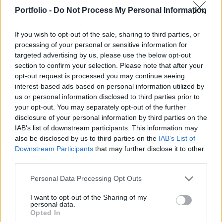
frekvencia használatára kiírt rádiós pályázatot,
Portfolio -
Do Not Process My Personal Information
így a médiaszolgáltató szeptember 1-je után is
folytathatja működését - közölte az NMHH.
If you wish to opt-out of the sale, sharing to third parties, or
processing of your personal or sensitive information for
A Médiatanács még január 26-án hirdetett pályázatot a
targeted advertising by us, please use the below opt-out
Budapest 88,1 MHz-es rádiós frekvencia használatára,
section to confirm your selection. Please note that after your
ugyanis az InfoRádió Kft. jogosultsága tizenkét év után
opt-out request is processed you may continue seeing
interest-based ads based on personal information utilized by
lejár. A Médiatanács az egyedüli pályázó InfoRádió Kft.-t
us or personal information disclosed to third parties prior to
hirdette nyertesnek, amelynek a határozat kézvételétől
your opt-out. You may separately opt-out of the further
számított 45 napja van a hatósági szerződés megkötésére.
disclosure of your personal information by third parties on the
Kapcsolódó cikkünk 2024....
IAB’s list of downstream participants. This information may
also be disclosed by us to third parties on the
IAB’s List of
Downstream Participants
that may further disclose it to other
KEDVES OLVASÓNK!
third parties.
A keresett cikk a portfolio.hu hírarchívumához
Personal Data Processing Opt Outs
tartozik, melynek olvasása előfizetéses
regisztrációhoz kötött.
I want to opt-out of the Sharing of my
personal data.
Opted In
Az előfizetés a következőket tartalmazza: