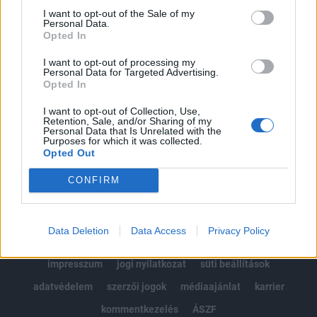
Portfolio.hu teljes cikkarchívum
I want to opt-out of the Sale of my
Personal Data.
Kötéslisták: BÉT elmúlt 2 év napon belüli
Opted In
kötéslistái
I want to opt-out of processing my
Personal Data for Targeted Advertising.
Előfizetés
Opted In
I want to opt-out of Collection, Use,
Retention, Sale, and/or Sharing of my
MÁR ELŐFIZETŐNK VAGY?
BEJELENTKEZÉS
Personal Data that Is Unrelated with the
Purposes for which it was collected.
Opted Out
CONFIRM
Data Deletion
Data Access
Privacy Policy
© 2026 Portfolio
impresszum
jogi nyilatkozat
süti beállítások
adatvédelem
szerzői jogok
médiaajánlat
karrier
kommentkezelés
ÁSZF