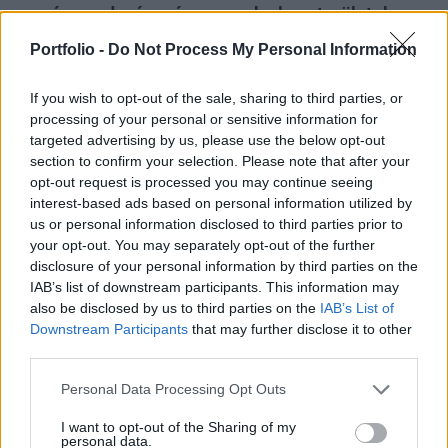
ország gazdasága, ám vannak olyan területek,
amelyen súlyos hatásokat gyakorolnak a
Portfolio -
Do Not Process My Personal Information
korlátozások. A Bloomberg összefoglalója szerint
az egyik ilyen terület az éppen az egyik
If you wish to opt-out of the sale, sharing to third parties, or
legfontosabb területet, a gázipart érinti.
processing of your personal or sensitive information for
targeted advertising by us, please use the below opt-out
A 2022-es ukrajnai inváziót követően a nyugati országok
section to confirm your selection. Please note that after your
opt-out request is processed you may continue seeing
számos pénzügyi-gazdasági szankciót vezettek be
interest-based ads based on personal information utilized by
Moszkva ellen, amelyek eleinte kisebb hatást gyakoroltak,
us or personal information disclosed to third parties prior to
mint azt előzetesen az elemzők várták. Az északi
your opt-out. You may separately opt-out of the further
területeken viszont jelentősen visszavetették a
disclosure of your personal information by third parties on the
beruházásokat a bevezetett korlátozások, amely különösen
IAB’s list of downstream participants. This information may
fájó lehet az oroszok számára. Az északi-tengeri területek...
also be disclosed by us to third parties on the
IAB’s List of
Downstream Participants
that may further disclose it to other
third parties.
KEDVES OLVASÓNK!
Personal Data Processing Opt Outs
A keresett cikk a portfolio.hu hírarchívumához
I want to opt-out of the Sharing of my
tartozik, melynek olvasása előfizetéses
personal data.