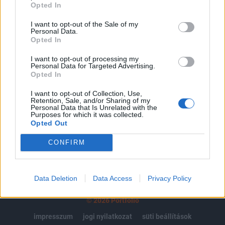
regisztrációhoz kötött.
Opted In
Az előfizetés a következőket tartalmazza:
I want to opt-out of the Sale of my
Personal Data.
Portfolio.hu teljes cikkarchívum
Opted In
Kötéslisták: BÉT elmúlt 2 év napon belüli
I want to opt-out of processing my
kötéslistái
Personal Data for Targeted Advertising.
Opted In
Előfizetés
I want to opt-out of Collection, Use,
Retention, Sale, and/or Sharing of my
Personal Data that Is Unrelated with the
Purposes for which it was collected.
MÁR ELŐFIZETŐNK VAGY?
BEJELENTKEZÉS
Opted Out
CONFIRM
Data Deletion
Data Access
Privacy Policy
© 2026 Portfolio
impresszum
jogi nyilatkozat
süti beállítások