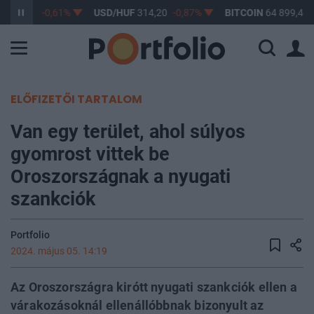
F
363,17
-0,61%
USD/HUF
314,20
-0,87%
BITCOIN
64 899,45
ELŐFIZETŐI TARTALOM
Van egy terület, ahol súlyos
gyomrost vittek be
Oroszországnak a nyugati
szankciók
Portfolio
2024. május 05. 14:19
Az Oroszországra kirótt nyugati szankciók ellen a
várakozásoknál ellenállóbbnak bizonyult az