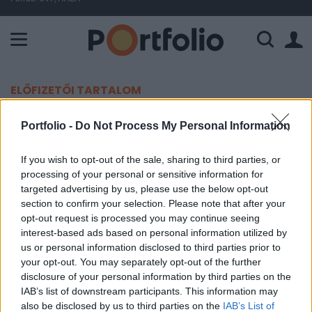
A Paksi Atomerőmű összteljesítménye 227 MW. A Duna vízállá
ELŐFIZETŐI TARTALOM
Földrengés rázta meg Tajvant
Portfolio -
Do Not Process My Personal Information
Portfolio
If you wish to opt-out of the sale, sharing to third parties, or
processing of your personal or sensitive information for
2024. május 06. 12:22
targeted advertising by us, please use the below opt-out
section to confirm your selection. Please note that after your
Hétfőn Tajvant 5,4-es erősségű földrengés rázta
opt-out request is processed you may continue seeing
meg, amelynek epicentrumában 25 kilométeres
interest-based ads based on personal information utilized by
mélységben helyezkedett el - tájékoztatott az
us or personal information disclosed to third parties prior to
your opt-out. You may separately opt-out of the further
Európai Földközi-tengeri Szeizmológiai Központ.
disclosure of your personal information by third parties on the
IAB’s list of downstream participants. This information may
Tajvanon hétfőn – helyi idő szerint éjszaka – 5,4-es
also be disclosed by us to third parties on the
IAB’s List of
erősségű földrengés történt – számolt be az Európai