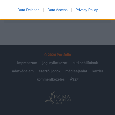
Data Deletion
Data Access
Privacy Policy
MÁR ELŐFIZETŐNK VAGY?
BEJELENTKEZÉS
© 2026 Portfolio
impresszum
jogi nyilatkozat
süti beállítások
adatvédelem
szerzői jogok
médiaajánlat
karrier
kommentkezelés
ÁSZF