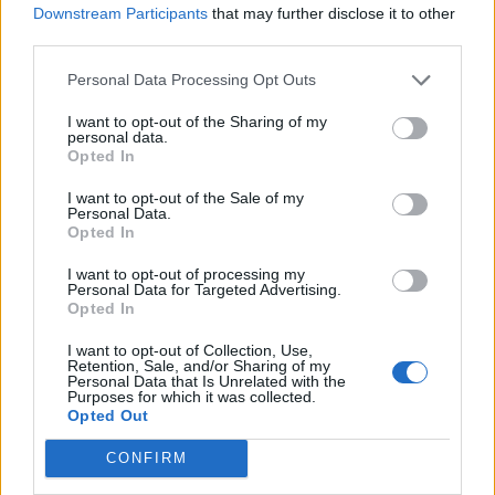
Downstream Participants
that may further disclose it to other
Földközi-tengeri Szeizmológiai Központ (EMSC). Az EMSC
third parties.
által közölt adatok szerint a földmozgás 25 kilométeres
mélységben zajlott le. Áprilisban kifejezetten súlyos, 7,4-es
Personal Data Processing Opt Outs
erősségű földrengés rázta meg Tajvant, a katasztrófának
I want to opt-out of the Sharing of my
több halálos áldozata...
personal data.
Opted In
I want to opt-out of the Sale of my
KEDVES OLVASÓNK!
Personal Data.
Opted In
A keresett cikk a portfolio.hu hírarchívumához
tartozik, melynek olvasása előfizetéses
I want to opt-out of processing my
Personal Data for Targeted Advertising.
regisztrációhoz kötött.
Opted In
Az előfizetés a következőket tartalmazza:
I want to opt-out of Collection, Use,
Retention, Sale, and/or Sharing of my
Portfolio.hu teljes cikkarchívum
Personal Data that Is Unrelated with the
Kötéslisták: BÉT elmúlt 2 év napon belüli
Purposes for which it was collected.
Opted Out
kötéslistái
CONFIRM
Előfizetés