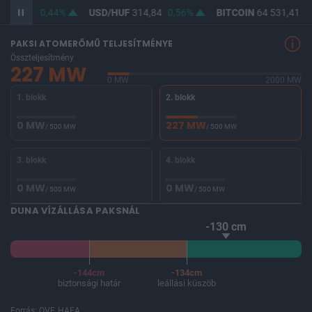
363,33
0,44%
USD/HUF
314,84
0,56%
BITCOIN
64 531,41
-
PAKSI ATOMERŐMŰ TELJESÍTMÉNYE
Összteljesítmény
227 MW
0 MW
2000 MW
1. blokk
2. blokk
0 MW
227 MW
/ 500 MW
/ 500 MW
3. blokk
4. blokk
0 MW
0 MW
/ 500 MW
/ 500 MW
DUNA VÍZÁLLÁSA PAKSNÁL
-130 cm
-144cm
-134cm
biztonsági határ
leállási küszöb
Forrás: OVF, HAEA