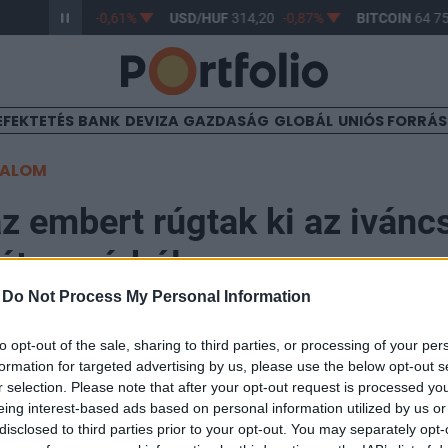
R/HUF
363,17
-0,61%
USD/HUF
314,20
-0,87%
BITCOIN
64 75
EFEKTETÉS
BANK
DEVIZA
GAZDASÁG
GLOBÁL
UNIÓS FORRÁ
TALOM
z embert rúgtak ki az ivánc
átorgyárból
-
Do Not Process My Personal Information
to opt-out of the sale, sharing to third parties, or processing of your per
formation for targeted advertising by us, please use the below opt-out s
r selection. Please note that after your opt-out request is processed y
mulátorgyár több száz dolgozót, főként kölcsönzött m
eing interest-based ads based on personal information utilized by us or
 bocsátott el váratlanul, ami mögött az elektromos a
disclosed to third parties prior to your opt-out. You may separately opt-