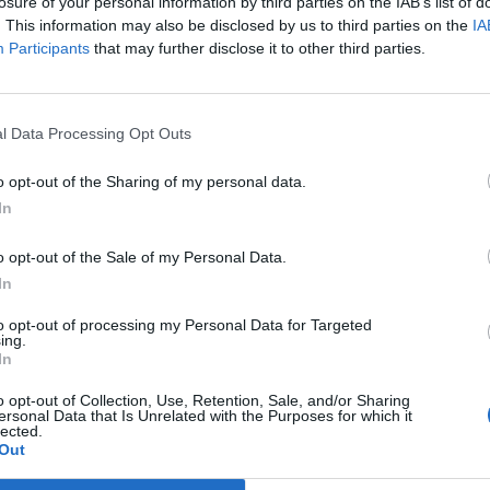
visszaesése állhat - számolt be az RTL.
losure of your personal information by third parties on the IAB’s list of
. This information may also be disclosed by us to third parties on the
IA
látorgyár dolgozói és a Magyar Vegyipari Dolgozók Szakszerve
Participants
that may further disclose it to other third parties.
moltak be, hogy pénteken több száz munkavállalót bocsátottak el
esztüzem zajlik, a teljes körű termelés még nem kezdődött el. Az
munkaerő-kölcsönző cégen keresztül került a gyárba....
l Data Processing Opt Outs
o opt-out of the Sharing of my personal data.
ASÓNK!
In
a portfolio.hu hírarchívumához tartozik, melynek olvasása előf
o opt-out of the Sale of my Personal Data.
ötött.
In
övetkezőket tartalmazza:
to opt-out of processing my Personal Data for Targeted
 teljes cikkarchívum
ing.
 BÉT elmúlt 2 év napon belüli
In
o opt-out of Collection, Use, Retention, Sale, and/or Sharing
ersonal Data that Is Unrelated with the Purposes for which it
lected.
Előfizetés
Out