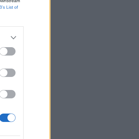
 downstream
B’s List of
zeti Szövetsége
 azonnali hatállyal.
 elbocsátott
izetéses