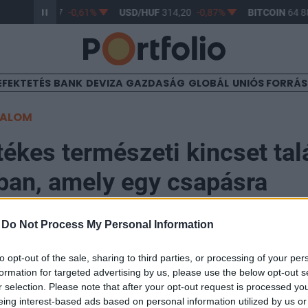
R/HUF
363,17
-0,61%
USD/HUF
314,20
-0,87%
BITCOIN
64 88
EFEKTETÉS
BANK
DEVIZA
GAZDASÁG
GLOBÁL
UNIÓS FORRÁ
TALOM
tékes természeti kincset tal
ban, amely egy csapásra
tja az ország egyik legnag
-
Do Not Process My Personal Information
ját
to opt-out of the sale, sharing to third parties, or processing of your per
formation for targeted advertising by us, please use the below opt-out s
r selection. Please note that after your opt-out request is processed y
eing interest-based ads based on personal information utilized by us or