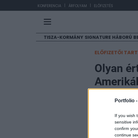
|
|
EU
KONFERENCIA
ÁRFOLYAM
ELŐFIZETÉS
TISZA-KORMÁNY
SIGNATURE
HÁBORÚ
B
ELŐFIZETŐI TAR
Olyan ér
Ameriká
megoldha
Portfolio 
problémá
If you wish 
sensitive in
Portfolio
confirm you
2024. május 18. 20:43
continue se