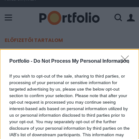
A Paksi Atomerőmű összteljesítménye 226 MW. A Duna vízállá
ELŐFIZETŐI TARTALOM
Majd mindenkit érintő fontos
Portfolio -
Do Not Process My Personal Information
határidő jár le éjfélkor
If you wish to opt-out of the sale, sharing to third parties, or
MTI
processing of your personal or sensitive information for
2024. május 21. 08:26
targeted advertising by us, please use the below opt-out
section to confirm your selection. Please note that after your
opt-out request is processed you may continue seeing
Éjfélig lehet kiegészíteni, illetve elfogadni az szja-
interest-based ads based on personal information utilized by
bevallási tervezetet, de nem éri meg az utolsó
us or personal information disclosed to third parties prior to
percekre hagyni hívta fel a figyelmet kedden a
your opt-out. You may separately opt-out of the further
Nemzeti Adó- és Vámhivatal (NAV).
disclosure of your personal information by third parties on the
IAB’s list of downstream participants. This information may