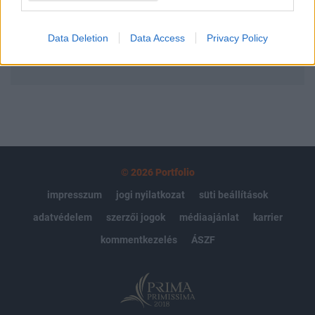
Előfizetés
Data Deletion
Data Access
Privacy Policy
MÁR ELŐFIZETŐNK VAGY?
BEJELENTKEZÉS
© 2026 Portfolio
impresszum
jogi nyilatkozat
süti beállítások
adatvédelem
szerzői jogok
médiaajánlat
karrier
kommentkezelés
ÁSZF