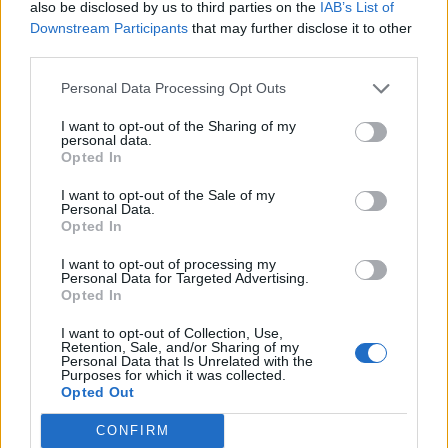
Kedden még a NAV összes központi ügyfélszolgálata 18
also be disclosed by us to third parties on the
IAB’s List of
Downstream Participants
that may further disclose it to other
óráig, valamint a 1819-es számon ingyenesen hívható NAV
third parties.
Infóvonal 20 óráig, hosszított nyitvatartással várja azokat,
akik a tervezettel, bevallással, vagy az 1+1 százalékkal
Personal Data Processing Opt Outs
kapcsolatban segítséget kérnek. Aki egyetért a tervezetben
I want to opt-out of the Sharing of my
foglaltakkal, azon nem változtat, - az egyéni vállalkozókat,
personal data.
az őstermelőket és az áfás...
Opted In
I want to opt-out of the Sale of my
Personal Data.
KEDVES OLVASÓNK!
Opted In
A keresett cikk a portfolio.hu hírarchívumához
I want to opt-out of processing my
tartozik, melynek olvasása előfizetéses
Personal Data for Targeted Advertising.
Opted In
regisztrációhoz kötött.
I want to opt-out of Collection, Use,
Az előfizetés a következőket tartalmazza:
Retention, Sale, and/or Sharing of my
Personal Data that Is Unrelated with the
Portfolio.hu teljes cikkarchívum
Purposes for which it was collected.
Kötéslisták: BÉT elmúlt 2 év napon belüli
Opted Out
kötéslistái
CONFIRM