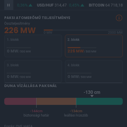
F
363,02
0,36%
USD/HUF
314,47
0,45%
BITCOIN
64 718,18
0
PAKSI ATOMERŐMŰ TELJESÍTMÉNYE
Összteljesítmény
226 MW
0 MW
2000 MW
1. blokk
2. blokk
0 MW
226 MW
/ 500 MW
/ 500 MW
3. blokk
4. blokk
0 MW
0 MW
/ 500 MW
/ 500 MW
DUNA VÍZÁLLÁSA PAKSNÁL
-130 cm
-144cm
-134cm
biztonsági határ
leállási küszöb
Forrás: OVF, HAEA