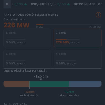
F
365,90
0,13%
USD/HUF
317,45
0,15%
BITCOIN
64 818,07
0
PAKSI ATOMERŐMŰ TELJESÍTMÉNYE
Összteljesítmény
226 MW
0 MW
2000 MW
1. blokk
2. blokk
0 MW
226 MW
/ 500 MW
/ 500 MW
3. blokk
4. blokk
0 MW
0 MW
/ 500 MW
/ 500 MW
DUNA VÍZÁLLÁSA PAKSNÁL
-126 cm
-134cm
-107cm
leállási küszöb
teljes működés
Forrás: OVF, HAEA