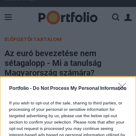
A Paksi Atomerőmű összteljesítménye 226 MW. A Duna vízállá
ELŐFIZETŐI TARTALOM
Az euró bevezetése nem
sétagalopp - Mi a tanulság
Magyarország számára?
Portfolio -
Do Not Process My Personal Information
Regős Gábor, Gránit Alapkezelő
2024. május 23. 17:14
If you wish to opt-out of the sale, sharing to third parties, or
processing of your personal or sensitive information for
Megéri gyorsan bevezetni az eurót? Jár-e
targeted advertising by us, please use the below opt-out
növekedési előnnyel a közös fizetőeszköz
section to confirm your selection. Please note that after your
használata? Milyen hatással van az inflációra, a
opt-out request is processed you may continue seeing
beruházásokra, illetve az államadósság
interest-based ads based on personal information utilized by