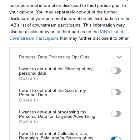
us or personal information disclosed to third parties prior to
finanszírozására és a hozamokra az euró
your opt-out. You may separately opt-out of the further
bevezetése? Háromrészes cikksorozatomban
disclosure of your personal information by third parties on the
ezekre a kérdésekre keresem a választ. A
IAB’s list of downstream participants. This information may
harmadik részben a beruházásokat és a külső
also be disclosed by us to third parties on the
IAB’s List of
Downstream Participants
that may further disclose it to other
egyensúlyt elemzem, majd összegzem a főbb
third parties.
megállapításokat.
Personal Data Processing Opt Outs
Budapest Economic Forum 2026Átalakulóban a magyar
gazdaságpolitika, a választások után gyökeresen
I want to opt-out of the Sharing of my
personal data.
változhatnak meg a körülmények és a célok. Merre tart a
Opted In
magyar kormány és mivel néz szembe a nemzetközi
I want to opt-out of the Sale of my
környezetben? Ez lesz a Portfolio idei kiemelt
Personal Data.
gazdaságpolitikai konferenciájának legfontosabb
Opted In
témája.Információ és jelentkezés ...
I want to opt-out of processing my
Personal Data for Targeted Advertising.
Opted In
KEDVES OLVASÓNK!
I want to opt-out of Collection, Use,
A keresett cikk a portfolio.hu hírarchívumához
Retention, Sale, and/or Sharing of my