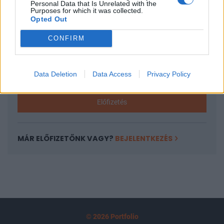
Personal Data that Is Unrelated with the
tartozik, melynek olvasása előfizetéses
Purposes for which it was collected.
Opted Out
regisztrációhoz kötött.
CONFIRM
Az előfizetés a következőket tartalmazza:
Portfolio.hu teljes cikkarchívum
Kötéslisták: BÉT elmúlt 2 év napon belüli
Data Deletion
Data Access
Privacy Policy
kötéslistái
Előfizetés
MÁR ELŐFIZETŐNK VAGY?
BEJELENTKEZÉS
© 2026 Portfolio