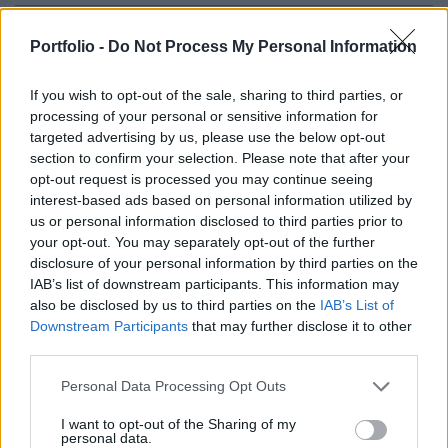
Nincs elég mozdony Magyarországon, vannak
Portfolio -
Do Not Process My Personal Information
olyan vonalak, ahol hetek óta pótlóbuszok járnak.
A minisztérium használt kocsikat szerezne be -
If you wish to opt-out of the sale, sharing to third parties, or
írja az rtl.hu.
processing of your personal or sensitive information for
targeted advertising by us, please use the below opt-out
Rohamosan csökken a MÁV üzemképes dízelvonatainak
section to confirm your selection. Please note that after your
száma, az elmúlt három év alatt 12 százalékkal lettek
opt-out request is processed you may continue seeing
interest-based ads based on personal information utilized by
kevesebben, miközben elmaradozgatnak az ígért
us or personal information disclosed to third parties prior to
járműpótlások - írja a Közlekedő Tömeg. A civil szervezet
your opt-out. You may separately opt-out of the further
szerint van olyan vasúti vonal, ahol hetek óta pótlóbuszok
disclosure of your personal information by third parties on the
járnak, mert egyszerűen nem jut rájuk jármű. Azt javasolják
IAB’s list of downstream participants. This information may
a közlekedési minisztériumnak, hogy...
also be disclosed by us to third parties on the
IAB’s List of
Downstream Participants
that may further disclose it to other
third parties.
KEDVES OLVASÓNK!
Personal Data Processing Opt Outs
A keresett cikk a portfolio.hu hírarchívumához
I want to opt-out of the Sharing of my
tartozik, melynek olvasása előfizetéses
personal data.