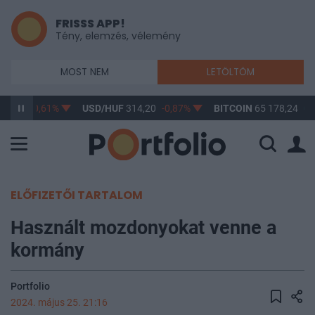
FRISSS APP!
Tény, elemzés, vélemény
MOST NEM
LETÖLTÖM
63,17
-0,61%
USD/HUF
314,20
-0,87%
BITCOIN
65 178,24
0,
ELŐFIZETŐI TARTALOM
Használt mozdonyokat venne a
kormány
Portfolio
2024. május 25. 21:16