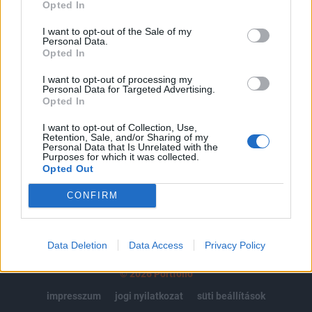
regisztrációhoz kötött.
Opted In
Az előfizetés a következőket tartalmazza:
I want to opt-out of the Sale of my
Personal Data.
Portfolio.hu teljes cikkarchívum
Opted In
Kötéslisták: BÉT elmúlt 2 év napon belüli
kötéslistái
I want to opt-out of processing my
Personal Data for Targeted Advertising.
Opted In
Előfizetés
I want to opt-out of Collection, Use,
Retention, Sale, and/or Sharing of my
Personal Data that Is Unrelated with the
Purposes for which it was collected.
MÁR ELŐFIZETŐNK VAGY?
BEJELENTKEZÉS
Opted Out
CONFIRM
Data Deletion
Data Access
Privacy Policy
© 2026 Portfolio
impresszum
jogi nyilatkozat
süti beállítások