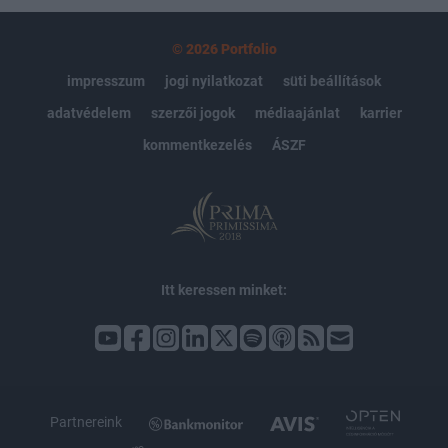
© 2026 Portfolio
impresszum
jogi nyilatkozat
süti beállítások
adatvédelem
szerzői jogok
médiaajánlat
karrier
kommentkezelés
ÁSZF
Itt keressen minket:
Partnereink