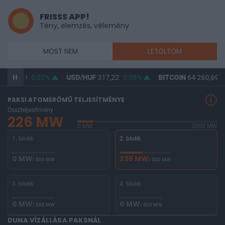
FRISSS APP!
Tény, elemzés, vélemény
MOST NEM
LETÖLTÖM
F
365,49
0,02%
USD/HUF
317,22
0,08%
BITCOIN
64 260,69
-
PAKSI ATOMERŐMŰ TELJESÍTMÉNYE
Összteljesítmény
226 MW
0 MW
2000 MW
1. blokk
2. blokk
0 MW
226 MW
/ 500 MW
/ 500 MW
3. blokk
4. blokk
0 MW
0 MW
/ 500 MW
/ 500 MW
DUNA VÍZÁLLÁSA PAKSNÁL