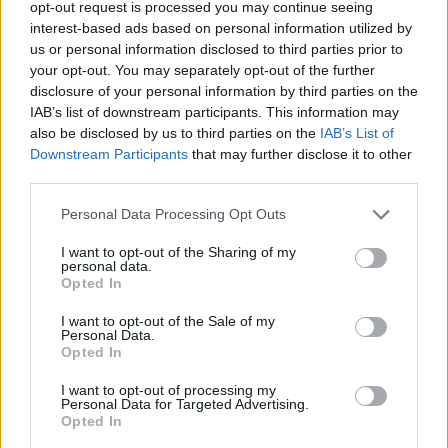
opt-out request is processed you may continue seeing
Portfolio
interest-based ads based on personal information utilized by
2024. május 31. 09:25
us or personal information disclosed to third parties prior to
your opt-out. You may separately opt-out of the further
Az Egészségügyi Világszervezet (WHO) friss
disclosure of your personal information by third parties on the
közleménye szerint idén drámai mértékben
IAB’s list of downstream participants. This information may
also be disclosed by us to third parties on the
IAB’s List of
megnőtt a dengue-lázas megbetegedések száma
Downstream Participants
that may further disclose it to other
az amerikai kontinensen. Ez a szúnyogok által
third parties.
terjesztett vírusos betegség továbbra is komoly
veszélyt jelent a közegészségügyre.
Personal Data Processing Opt Outs
I want to opt-out of the Sharing of my
Az ENSZ-ügynökség adatai alapján április végére az
personal data.
amerikai kontinensen regisztrált dengue-esetek száma
Opted In
meghaladta a 7 milliót. Ezzel pedig a regisztrált esetek
I want to opt-out of the Sale of my
száma már most jelentősen meghaladta a teljes 2023-as
Personal Data.
Opted In
értéket, amely 4,6 millió megbetegedés volt. Globálisan
nézve több mint 7,6 millió esetről és körülbelül 3000
I want to opt-out of processing my
halálesetről érkezett jelentés. Észak-...
Personal Data for Targeted Advertising.
Opted In