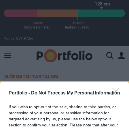
-128 cm
-144cm
-134cm
biztonsági határ
leállási küszöb
Forrás: OVF, HAEA
A Paksi Atomerőmű összteljesítménye 226 MW. A Duna vízállá
ELŐFIZETŐI TARTALOM
Vészjelzés érkezett: ijesztő
Portfolio -
Do Not Process My Personal Information
ütemben terjed a szúnyog által
terjesztett betegség, amely
If you wish to opt-out of the sale, sharing to third parties, or
processing of your personal or sensitive information for
halálos is lehet
targeted advertising by us, please use the below opt-out
section to confirm your selection. Please note that after your