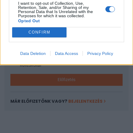
I want to opt-out of Collection, Use,
KEDVES OLVASÓNK!
Retention, Sale, and/or Sharing of my
Personal Data that Is Unrelated with the
Purposes for which it was collected.
A keresett cikk a portfolio.hu hírarchívumához
Opted Out
tartozik, melynek olvasása előfizetéses
regisztrációhoz kötött.
CONFIRM
Az előfizetés a következőket tartalmazza:
Portfolio.hu teljes cikkarchívum
Data Deletion
Data Access
Privacy Policy
Kötéslisták: BÉT elmúlt 2 év napon belüli
kötéslistái
Előfizetés
MÁR ELŐFIZETŐNK VAGY?
BEJELENTKEZÉS