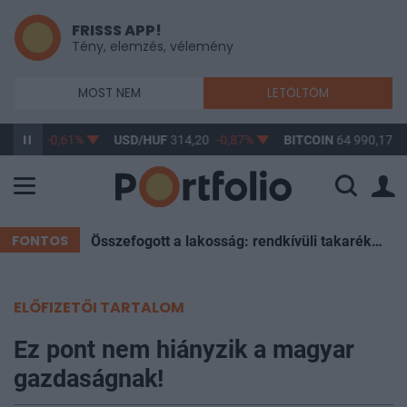
FRISSS APP!
Tény, elemzés, vélemény
MOST NEM
LETÖLTÖM
363,17
-0,61%
USD/HUF
314,20
-0,87%
BITCOIN
64 990,17
0
FONTOS
Összefogott a lakosság: rendkívüli takarékosság mentette meg Magyarországot a sötétségtől
ELŐFIZETŐI TARTALOM
Ez pont nem hiányzik a magyar
gazdaságnak!