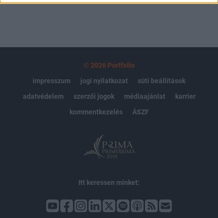
© 2026 Portfolio
impresszum
jogi nyilatkozat
süti beállítások
adatvédelem
szerzői jogok
médiaajánlat
karrier
kommentkezelés
ÁSZF
Itt keressen minket: