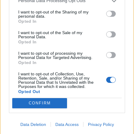
Personal Data Processing Opt Outs
díjátadónak is. Részletek a linken.Információ és
jelentkezésA tájékoztatás...
I want to opt-out of the Sharing of my
personal data.
Opted In
KEDVES OLVASÓNK!
I want to opt-out of the Sale of my
Personal Data.
Opted In
A keresett cikk a portfolio.hu hírarchívumához
tartozik, melynek olvasása előfizetéses
I want to opt-out of processing my
regisztrációhoz kötött.
Personal Data for Targeted Advertising.
Opted In
Az előfizetés a következőket tartalmazza:
I want to opt-out of Collection, Use,
Portfolio.hu teljes cikkarchívum
Retention, Sale, and/or Sharing of my
Personal Data that Is Unrelated with the
Kötéslisták: BÉT elmúlt 2 év napon belüli
Purposes for which it was collected.
kötéslistái
Opted Out
CONFIRM
Előfizetés
Data Deletion
Data Access
Privacy Policy
MÁR ELŐFIZETŐNK VAGY?
BEJELENTKEZÉS