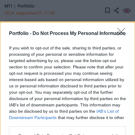
MTI
|
Portfolio
2024. augusztus 01. 17:39
A nyári kapás növényeknek az elmúlt egy héten
Portfolio -
Do Not Process My Personal Information
nagy szüksége lett volna csapadékra,
Magyarország jelentős részén nagyfokú, egyre
If you wish to opt-out of the sale, sharing to third parties, or
fokozódó aszály tapasztalható. A kukorica és a
processing of your personal or sensitive information for
napraforgó egyre inkább szárad, miközben lassan
targeted advertising by us, please use the below opt-out
section to confirm your selection. Please note that after your
az érés folyamata kezdődik - írta a HungaroMet
opt-out request is processed you may continue seeing
Nonprofit Zrt. csütörtöki agrometeorológiai
interest-based ads based on personal information utilized by
elemzésében.
us or personal information disclosed to third parties prior to
your opt-out. You may separately opt-out of the further
Sustainable World 2026Szeptember 8-án jön az év egyik
disclosure of your personal information by third parties on the
legjelentősebb üzleti fenntarthatósági találkozója, a
IAB’s list of downstream participants. This information may
Portfolio Sustainable World 2026. A szektorsemleges
also be disclosed by us to third parties on the
IAB’s List of
Downstream Participants
that may further disclose it to other
konferencia a zöld gazdasággal kapcsolatos
third parties.
aktualitásokkal, a legégetőbb beavatkozási gyakorlatokkal
foglalkozik, de emellett helyszíne a Green Awards