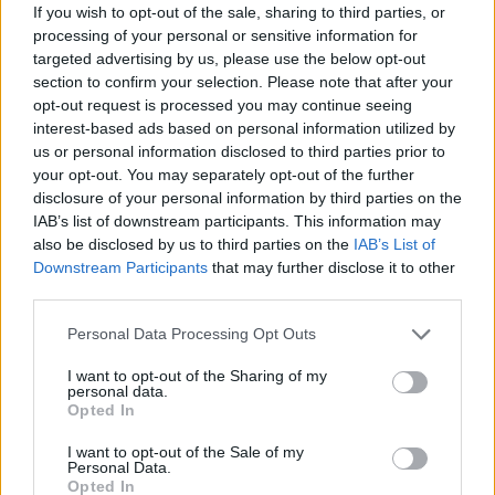
osztotta meg az adatokat a lappal. Tavaly a Balatoni
If you wish to opt-out of the sale, sharing to third parties, or
processing of your personal or sensitive information for
Vízirendészeti Rendőrkapitányság munkatársai 169
targeted advertising by us, please use the below opt-out
esetben 334 főt mentettek ki, idén eddig 159 alkalommal
section to confirm your selection. Please note that after your
293-at. A balatoni mentések száma ennél jóval magasabb,
opt-out request is processed you may continue seeing
hiszen sokszor nem a vízirendőrök, hanem a Vízimentők
interest-based ads based on personal information utilized by
Magyarországi Szakszolgálatának (VMSZ) munkatársai...
us or personal information disclosed to third parties prior to
your opt-out. You may separately opt-out of the further
disclosure of your personal information by third parties on the
KEDVES OLVASÓNK!
IAB’s list of downstream participants. This information may
also be disclosed by us to third parties on the
IAB’s List of
A keresett cikk a portfolio.hu hírarchívumához
Downstream Participants
that may further disclose it to other
tartozik, melynek olvasása előfizetéses
third parties.
regisztrációhoz kötött.
Personal Data Processing Opt Outs
Az előfizetés a következőket tartalmazza:
I want to opt-out of the Sharing of my
Portfolio.hu teljes cikkarchívum
personal data.
Kötéslisták: BÉT elmúlt 2 év napon belüli
Opted In
kötéslistái
I want to opt-out of the Sale of my
Personal Data.
Opted In
Előfizetés