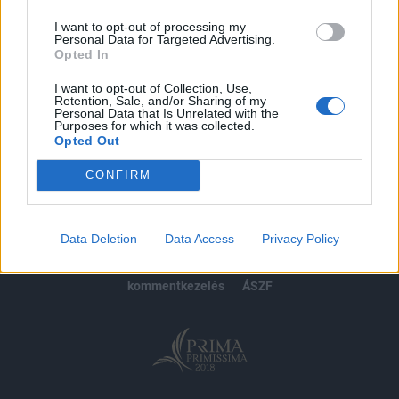
I want to opt-out of processing my
Personal Data for Targeted Advertising.
Opted In
MÁR ELŐFIZETŐNK VAGY?
BEJELENTKEZÉS
I want to opt-out of Collection, Use,
Retention, Sale, and/or Sharing of my
Personal Data that Is Unrelated with the
Purposes for which it was collected.
Opted Out
CONFIRM
© 2026 Portfolio
impresszum
jogi nyilatkozat
süti beállítások
Data Deletion
Data Access
Privacy Policy
adatvédelem
szerzői jogok
médiaajánlat
karrier
kommentkezelés
ÁSZF