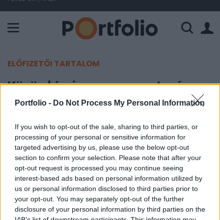
A Paksi Atomerőmű összteljesítménye 225 MW. A Duna vízállá
ELŐFIZETŐI TARTALOM
Közös kínai-magyar vonatgyár
épülhet
Portfolio -
Do Not Process My Personal Information
If you wish to opt-out of the sale, sharing to third parties, or
Portfolio
processing of your personal or sensitive information for
2024. szeptember 04. 14:09
targeted advertising by us, please use the below opt-out
section to confirm your selection. Please note that after your
A magyar Acemil Csoport a kínai CRRC Zhuzhou
opt-out request is processed you may continue seeing
Locomotive-val közösen gördülőállomány gyártó
interest-based ads based on personal information utilized by
us or personal information disclosed to third parties prior to
üzemet építhet Magyarországon, amely az
your opt-out. You may separately opt-out of the further
európai piacra gyártana vasúti járműveket -
disclosure of your personal information by third parties on the
számolt be a railwaygazette.
IAB’s list of downstream participants. This information may