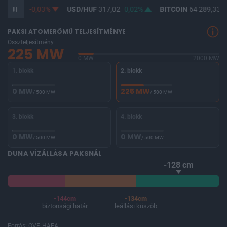
F
365,28
-0,03%
USD/HUF
317,02
0,02%
BITCOIN
64 289,33
-
PAKSI ATOMERŐMŰ TELJESÍTMÉNYE
Összteljesítmény
225 MW
0 MW
2000 MW
1. blokk
2. blokk
0 MW
225 MW
/ 500 MW
/ 500 MW
3. blokk
4. blokk
0 MW
0 MW
/ 500 MW
/ 500 MW
DUNA VÍZÁLLÁSA PAKSNÁL
-128 cm
-144cm
-134cm
biztonsági határ
leállási küszöb
Forrás: OVF, HAEA