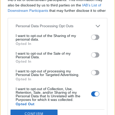
also be disclosed by us to third parties on the
IAB’s List of
A CRRC ZELC egyike a kínai állami tulajdonú
Downstream Participants
that may further disclose it to other
holdingcsoport hat leányvállalatának, amely több mint 10
third parties.
000 embert foglalkoztat. A gyártóüzemek pedig az
Personal Data Processing Opt Outs
információk szerint várhatóan már a jövő évtől működésbe
léphetnek. Emellett a két vállalat egy vasúti oktatással és
I want to opt-out of the Sharing of my
képzéssel, kutatással és fejlesztéssel foglalkozó
personal data.
Opted In
létesítményt is szeretne létrehozni. Az Acemilben...
I want to opt-out of the Sale of my
Personal Data.
Opted In
KEDVES OLVASÓNK!
I want to opt-out of processing my
A keresett cikk a portfolio.hu hírarchívumához
Personal Data for Targeted Advertising.
tartozik, melynek olvasása előfizetéses
Opted In
regisztrációhoz kötött.
I want to opt-out of Collection, Use,
Retention, Sale, and/or Sharing of my
Az előfizetés a következőket tartalmazza:
Personal Data that Is Unrelated with the
Purposes for which it was collected.
Portfolio.hu teljes cikkarchívum
Opted Out
Kötéslisták: BÉT elmúlt 2 év napon belüli
kötéslistái
CONFIRM