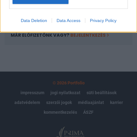
Előfizetés
Data Deletion
Data Access
Privacy Policy
MÁR ELŐFIZETŐNK VAGY?
BEJELENTKEZÉS
© 2026 Portfolio
impresszum
jogi nyilatkozat
süti beállítások
adatvédelem
szerzői jogok
médiaajánlat
karrier
kommentkezelés
ÁSZF