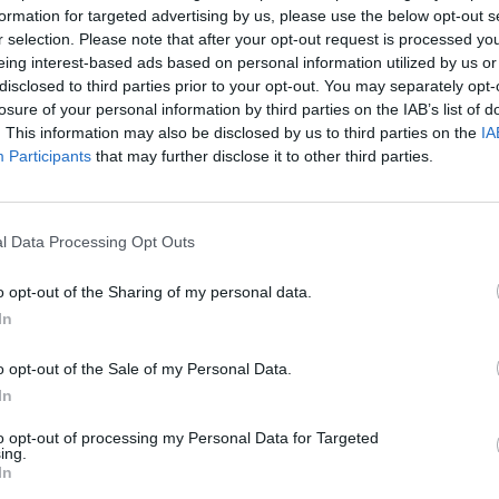
formation for targeted advertising by us, please use the below opt-out s
r selection. Please note that after your opt-out request is processed y
19:10
eing interest-based ads based on personal information utilized by us or
disclosed to third parties prior to your opt-out. You may separately opt-
vasárnap éjfélig tart a szavazás arról, hogy teljesen bet
losure of your personal information by third parties on the IAB’s list of
t. Amennyiben a többség igennel voksol, Terézváros le
. This information may also be disclosed by us to third parties on the
IA
t, amely nulla napban korlátozza a magán- és egyéb s
Participants
that may further disclose it to other third parties.
ak számát, ezzel gyakorlatilag megszüntetve az Airbn
Ez a lépés precedens nélküli lenne Magyarországon - ír
l Data Processing Opt Outs
özel két hete tart, és a kerület lakói mind személyesen, mind on
emélyes voksolásra a Jókai és a Lövölde téren felállított önkor
o opt-out of the Sharing of my personal data.
étig. Az eddigi részvételi adatok biztatóak. Csütörtök estig kör
In
, ami a jogosultak 15-17 százalékát jelenti....
o opt-out of the Sale of my Personal Data.
In
ASÓNK!
to opt-out of processing my Personal Data for Targeted
ing.
a portfolio.hu hírarchívumához tartozik, melynek olvasása előf
In
ötött.