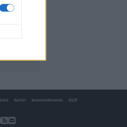
ánlat
karrier
kommentkezelés
ÁSZF