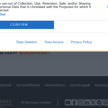
o opt-out of Collection, Use, Retention, Sale, and/or Sharing
övetkezőket tartalmazza:
ersonal Data that Is Unrelated with the Purposes for which it
lected.
 teljes cikkarchívum
Out
 BÉT elmúlt 2 év napon belüli
CONFIRM
Előfizetés
Data Deletion
Data Access
Privacy Policy
NK VAGY?
BEJELENTKEZÉS
latkozat
süti beállítások
adatvédelem
szerzői jogok
médiaaj
Itt keressen minket: