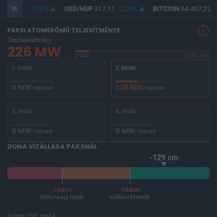
F
365,41
1,02%
USD/HUF
317,11
1,29%
BITCOIN
64 407,22
-
PAKSI ATOMERŐMŰ TELJESÍTMÉNYE
Összteljesítmény
226 MW
0 MW
2000 MW
1. blokk
2. blokk
0 MW
226 MW
/ 500 MW
/ 500 MW
3. blokk
4. blokk
0 MW
0 MW
/ 500 MW
/ 500 MW
DUNA VÍZÁLLÁSA PAKSNÁL
-129 cm
-144cm
-134cm
biztonsági határ
leállási küszöb
Forrás: OVF, HAEA