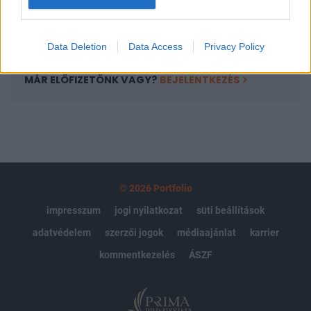
Előfizetés
Data Deletion
Data Access
Privacy Policy
MÁR ELŐFIZETŐNK VAGY?
BEJELENTKEZÉS
© 2026 Portfolio
impresszum
jogi nyilatkozat
süti beállítások
adatvédelem
szerzői jogok
médiaajánlat
karrier
kommentkezelés
ÁSZF