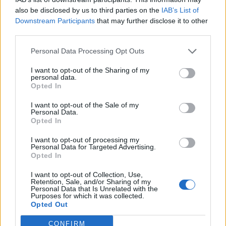
also be disclosed by us to third parties on the
IAB’s List of
Nabiullina kifejtette, hogy egy esetleges kamatemelés
Downstream Participants
that may further disclose it to other
hozzájárulna a 2025-re kitűzött 4%-os inflációs cél
third parties.
eléréséhez. Jelenleg az orosz infláció 8% körül mozog, ami
Personal Data Processing Opt Outs
jelentősen meghaladja a jegybanki középtávú célkitűzését.
„Egy ilyen lépés segítené a szabályozó hatóságot abban,
I want to opt-out of the Sharing of my
hogy elérje a 2025-re kitűzött 4%-os inflációs célt” –
personal data.
Opted In
mondta a jegybank elnöke....
I want to opt-out of the Sale of my
Personal Data.
Opted In
KEDVES OLVASÓNK!
I want to opt-out of processing my
A keresett cikk a portfolio.hu hírarchívumához
Personal Data for Targeted Advertising.
tartozik, melynek olvasása előfizetéses
Opted In
regisztrációhoz kötött.
I want to opt-out of Collection, Use,
Retention, Sale, and/or Sharing of my
Az előfizetés a következőket tartalmazza:
Personal Data that Is Unrelated with the
Purposes for which it was collected.
Portfolio.hu teljes cikkarchívum
Opted Out
Kötéslisták: BÉT elmúlt 2 év napon belüli
kötéslistái
CONFIRM