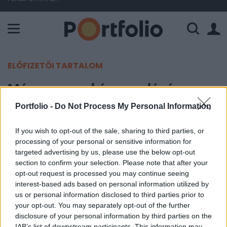
A Paksi Atomerőmű összteljesítménye 226 MW. A Duna vízállá
ELŐFIZETŐI TARTALOM
Még egyszer kényszerlépésre
szánhatja el magát Oroszország
Portfolio -
Do Not Process My Personal Information
If you wish to opt-out of the sale, sharing to third parties, or
Portfolio
processing of your personal or sensitive information for
2024. szeptember 26. 15:08
targeted advertising by us, please use the below opt-out
section to confirm your selection. Please note that after your
Az orosz jegybank fontolóra veszi az irányadó
opt-out request is processed you may continue seeing
kamatláb további emelését a közelgő, október 25-
interest-based ads based on personal information utilized by
us or personal information disclosed to third parties prior to
i monetáris politikai ülésén. Elvira Nabiullina, a
your opt-out. You may separately opt-out of the further
központi bank elnöke csütörtökön tájékoztatta
disclosure of your personal information by third parties on the
erről a nyilvánosságot.
IAB’s list of downstream participants. This information may