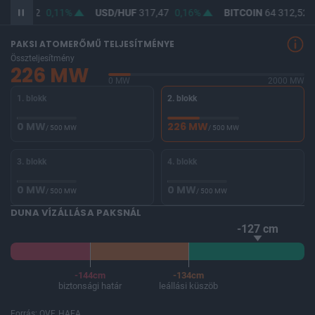
F
365,82
0,11%
USD/HUF
317,47
0,16%
BITCOIN
64 312,52
PAKSI ATOMERŐMŰ TELJESÍTMÉNYE
Összteljesítmény
226 MW
0 MW
2000 MW
1. blokk
2. blokk
0 MW
226 MW
/ 500 MW
/ 500 MW
3. blokk
4. blokk
0 MW
0 MW
/ 500 MW
/ 500 MW
DUNA VÍZÁLLÁSA PAKSNÁL
-127 cm
-144cm
-134cm
biztonsági határ
leállási küszöb
Forrás: OVF, HAEA