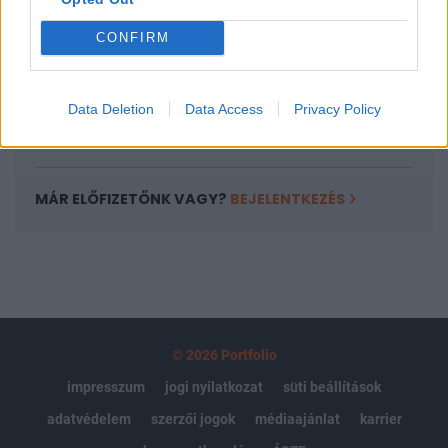
Az előfizetés a következőket tartalmazza:
Portfolio.hu teljes cikkarchívum
CONFIRM
Kötéslisták: BÉT elmúlt 2 év napon belüli
kötéslistái
Data Deletion
Data Access
Privacy Policy
Előfizetés
MÁR ELŐFIZETŐNK VAGY?
BEJELENTKEZÉS
© 2026 Portfolio
impresszum
jogi nyilatkozat
süti beállítások
adatvédelem
szerzői jogok
médiaajánlat
karrier