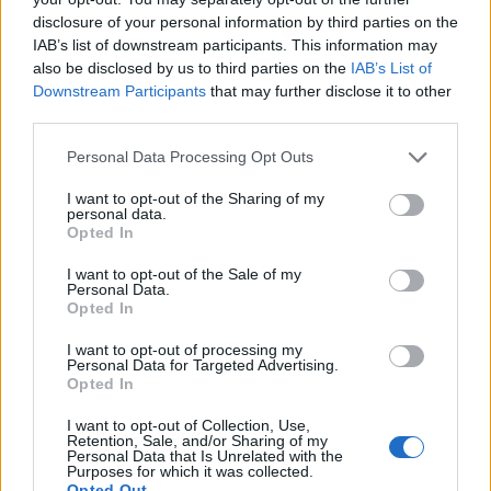
disclosure of your personal information by third parties on the
miniszterelnök-helyettes, aki kiemelte a
IAB’s list of downstream participants. This information may
kitermelés csökkentésének stratégiai
also be disclosed by us to third parties on the
IAB’s List of
fontosságát.
Downstream Participants
that may further disclose it to other
third parties.
Energy Investment Forum 2026Az energiaszektor
csúcsvezetői egy helyen: stratégiai válaszok
Personal Data Processing Opt Outs
versenyképességről, beruházásokról, szabályozásról és az
I want to opt-out of the Sharing of my
energetikai jövőjéről.Információ és jelentkezésNovak
personal data.
Opted In
kiemelte, hogy a jelenlegi olajár megfelelő mind a termelők,
mind a fogyasztók számára. A hordónkénti 80 dolláros
I want to opt-out of the Sale of my
körüli olajár kiegyensúlyozott, és kielégíti...
Personal Data.
Opted In
I want to opt-out of processing my
KEDVES OLVASÓNK!
Personal Data for Targeted Advertising.
Opted In
A keresett cikk a portfolio.hu hírarchívumához
tartozik, melynek olvasása előfizetéses
I want to opt-out of Collection, Use,
Retention, Sale, and/or Sharing of my
regisztrációhoz kötött.
Personal Data that Is Unrelated with the
Purposes for which it was collected.
Opted Out