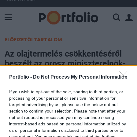
A Paksi Atomerőmű összteljesítménye 226 MW. A Duna vízállá
ELŐFIZETŐI TARTALOM
Az olajtermelés csökkentéséről
beszélt az orosz miniszterelnök-
helyettes
Portfolio -
Do Not Process My Personal Information
Portfolio
If you wish to opt-out of the sale, sharing to third parties, or
2024. szeptember 30. 21:02
processing of your personal or sensitive information for
targeted advertising by us, please use the below opt-out
section to confirm your selection. Please note that after your
Az OPEC+ országok "előrelátó" lépéseket tesznek
opt-out request is processed you may continue seeing
az olajpiacon, hogy biztosítsák a jövőbeni stabil
interest-based ads based on personal information utilized by
ellátást - a TASZSZ hírügynökség hétfői jelentése
us or personal information disclosed to third parties prior to
szerint így fogalmazott Alekszandr Novak orosz
your opt-out. You may separately opt-out of the further