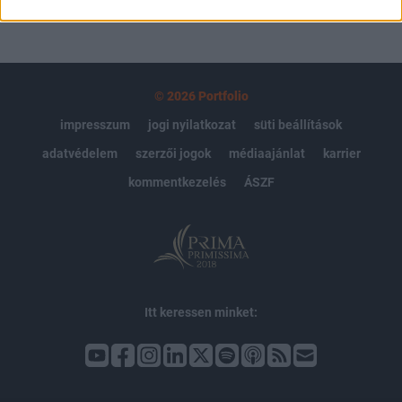
© 2026 Portfolio
impresszum
jogi nyilatkozat
süti beállítások
adatvédelem
szerzői jogok
médiaajánlat
karrier
kommentkezelés
ÁSZF
Itt keressen minket: