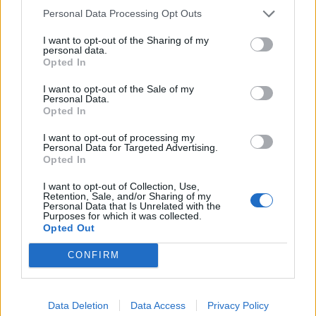
például a fentarthatósági értékek képviselete...
Personal Data Processing Opt Outs
I want to opt-out of the Sharing of my
personal data.
KEDVES OLVASÓNK!
Opted In
A keresett cikk a portfolio.hu hírarchívumához
I want to opt-out of the Sale of my
tartozik, melynek olvasása előfizetéses
Personal Data.
Opted In
regisztrációhoz kötött.
I want to opt-out of processing my
Az előfizetés a következőket tartalmazza:
Personal Data for Targeted Advertising.
Portfolio.hu teljes cikkarchívum
Opted In
Kötéslisták: BÉT elmúlt 2 év napon belüli
I want to opt-out of Collection, Use,
kötéslistái
Retention, Sale, and/or Sharing of my
Personal Data that Is Unrelated with the
Purposes for which it was collected.
Opted Out
Előfizetés
CONFIRM
MÁR ELŐFIZETŐNK VAGY?
BEJELENTKEZÉS
Data Deletion
Data Access
Privacy Policy