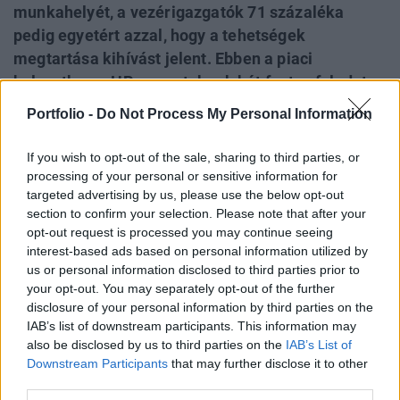
munkahelyét, a vezérigazgatók 71 százaléka
pedig egyetért azzal, hogy a tehetségek
megtartása kihívást jelent. Ebben a piaci
helyzetben a HR-csapatoknak két fontos feladata
van: megtalálni a cégen belül értékes, de hezitáló
Portfolio -
Do Not Process My Personal Information
munkatársakat, és a szervezetben maradásra
ösztönözni őket, illetve hatékonyan toborozni
If you wish to opt-out of the sale, sharing to third parties, or
további tehetségeket. Egyértelmű, hogy a
processing of your personal or sensitive information for
targeted advertising by us, please use the below opt-out
szervezetek stratégiájában az AI alapmodellek
section to confirm your selection. Please note that after your
fontos szerepet fognak játszani a következő 3-5
opt-out request is processed you may continue seeing
évben.
interest-based ads based on personal information utilized by
us or personal information disclosed to third parties prior to
Deep Tech 2026Kutatás, ipar, tőke: hol születnek a
your opt-out. You may separately opt-out of the further
következő évtized nagy üzleti lehetőségei? November 18-án
disclosure of your personal information by third parties on the
érkezik a Portfolio első deep tech konferenciája,
IAB’s list of downstream participants. This information may
also be disclosed by us to third parties on the
IAB’s List of
regisztráció és részletek itt!Információ és jelentkezésA
Downstream Participants
that may further disclose it to other
munkavállalók már jó ideje nem csak a fizetést nézik
third parties.
munkahelyük kiválasztásánál. Fontos szempont lett