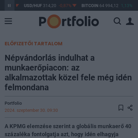
-0,61%
USD/HUF
314,20
-0,87%
BITCOIN
64 994,12
1,13%
ELŐFIZETŐI TARTALOM
Népvándorlás indulhat a
munkaerőpiacon: az
alkalmazottak közel fele még idén
felmondana
Portfolio
2024. szeptember 30. 09:30
A KPMG elemzése szerint a globális munkaerő 40
százaléka fontolgatja azt, hogy idén elhagyja