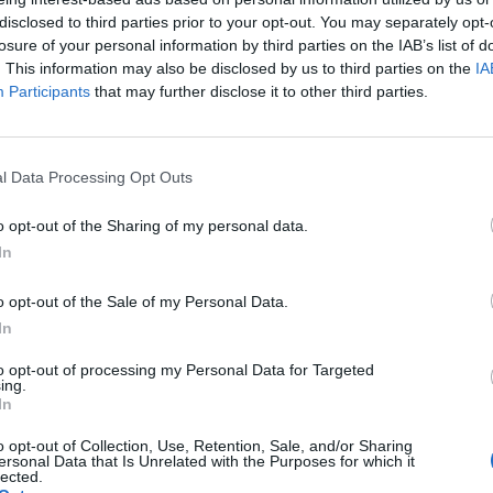
zág, új energiakapuja – hívta fel a figyelmet a Gastr
disclosed to third parties prior to your opt-out. You may separately opt-
a az általa tervezett, épített és üzemeltetett projekte
losure of your personal information by third parties on the IAB’s list of
 kilátásokról is szó lesz a Portfolio jövő csütörtöki En
. This information may also be disclosed by us to third parties on the
IA
ján, további részletek és jelentkezés itt.
Participants
that may further disclose it to other third parties.
yéből az derült ki, hogy az Alexandroupolis LNG-terminál kilen
 Bulgáriába, Romániába, Észak-Macedóniába, Szerbiába, Magya
l Data Processing Opt Outs
ába és Moldovába szállít gázt. Az is lényeges, hogy már 14 gör
kereskedelmi szempontból a projektben, amelyek vállalták...
o opt-out of the Sharing of my personal data.
In
ASÓNK!
o opt-out of the Sale of my Personal Data.
a portfolio.hu hírarchívumához tartozik, melynek olvasása előf
In
ötött.
to opt-out of processing my Personal Data for Targeted
ing.
övetkezőket tartalmazza:
In
 teljes cikkarchívum
o opt-out of Collection, Use, Retention, Sale, and/or Sharing
 BÉT elmúlt 2 év napon belüli
ersonal Data that Is Unrelated with the Purposes for which it
lected.