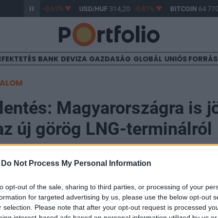
/HUF
363,17
-0,61%
USD/HUF
314,20
-0,87%
BITCOIN
64 770
EFEKTETÉS
BANK
DEVIZA
GAZDASÁG
GLOBÁL
UNIÓS FORRÁ
TALOM
jelentés: Magyarországra is j
az új görög LNG-terminálról
-
Do Not Process My Personal Information
46
to opt-out of the sale, sharing to third parties, or processing of your per
kedelmi célú működését 2024. október 1-jén az Alexa
formation for targeted advertising by us, please use the below opt-out s
a görög város lesz Közép- és Délkelet-Európa közel tuc
r selection. Please note that after your opt-out request is processed y
eing interest-based ads based on personal information utilized by us or