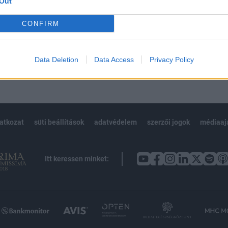
Out
Előfizetés
CONFIRM
NK VAGY?
BEJELENTKEZÉS
Data Deletion
Data Access
Privacy Policy
latkozat
süti beállítások
adatvédelem
szerzői jogok
médiaaj
Itt keressen minket: