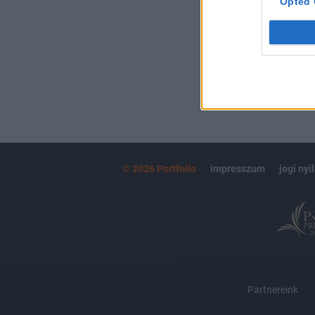
Opted 
MÁR ELŐFIZETŐ
© 2026 Portfolio
impresszum
jogi nyi
Partnereink