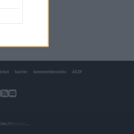
ánlat
karrier
kommentkezelés
ÁSZF