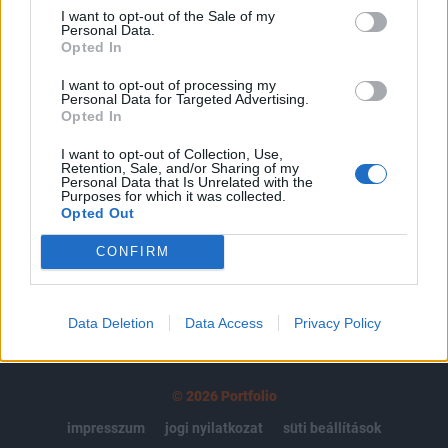
regisztrációhoz kötött.
I want to opt-out of the Sale of my
Personal Data.
Az előfizetés a következőket tartalmazza:
Opted In
Portfolio.hu teljes cikkarchívum
I want to opt-out of processing my
Kötéslisták: BÉT elmúlt 2 év napon belüli
Personal Data for Targeted Advertising.
Opted In
kötéslistái
I want to opt-out of Collection, Use,
Előfizetés
Retention, Sale, and/or Sharing of my
Personal Data that Is Unrelated with the
Purposes for which it was collected.
Opted Out
MÁR ELŐFIZETŐNK VAGY?
BEJELENTKEZÉS
CONFIRM
Data Deletion
Data Access
Privacy Policy
© 2026 Portfolio
impresszum
jogi nyilatkozat
süti beállítások