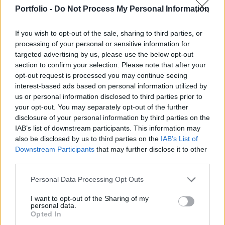
ki a politikai és civil szférában egyaránt. A
Portfolio -
Do Not Process My Personal Information
jobbközép koalíció, a szélsőjobboldali Svéd
Demokraták támogatásával, kilenc hónapos
If you wish to opt-out of the sale, sharing to third parties, or
processing of your personal or sensitive information for
vizsgálatot jelentett be a lehetséges tilalom
targeted advertising by us, please use the below opt-out
megvalósíthatóságáról - írta meg a The Guardian.
section to confirm your selection. Please note that after your
opt-out request is processed you may continue seeing
Linda Lindberg, a Svéd Demokraták frakcióvezetője szerint
interest-based ads based on personal information utilized by
az intézkedés azokat célozná, akik más uniós országokból
us or personal information disclosed to third parties prior to
érkeznek "koldulni a boltok előtt". Véleménye szerint
your opt-out. You may separately opt-out of the further
Svédország nem lehet Európa lelkiismerete. A tervezett
disclosure of your personal information by third parties on the
lépést azonban számos civil szervezet élesen bírálta. A
IAB’s list of downstream participants. This information may
also be disclosed by us to third parties on the
IAB’s List of
Stockholms Stadsmission szóvivője, Fanny Siltberg szerint
Downstream Participants
that may further disclose it to other
"a koldulás betiltása vagy engedélyhez...
third parties.
Personal Data Processing Opt Outs
KEDVES OLVASÓNK!
I want to opt-out of the Sharing of my
A keresett cikk a portfolio.hu hírarchívumához
personal data.
Opted In
tartozik, melynek olvasása előfizetéses