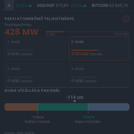
364,54
0,38%
USD/HUF
315,83
0,52%
BITCOIN
63 845,19
-1
PAKSI ATOMERŐMŰ TELJESÍTMÉNYE
Összteljesítmény
428 MW
0 MW
2000 MW
1. blokk
2. blokk
0 MW
428 MW
/ 500 MW
/ 500 MW
3. blokk
4. blokk
0 MW
0 MW
/ 500 MW
/ 500 MW
DUNA VÍZÁLLÁSA PAKSNÁL
-114 cm
-134cm
-107cm
leállási küszöb
teljes működés
Forrás: OVF, HAEA