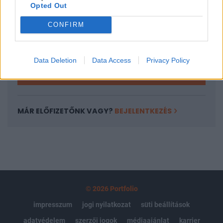
Opted Out
Az előfizetés a következőket tartalmazza:
Portfolio.hu teljes cikkarchívum
CONFIRM
Kötéslisták: BÉT elmúlt 2 év napon belüli
kötéslistái
Data Deletion
Data Access
Privacy Policy
Előfizetés
MÁR ELŐFIZETŐNK VAGY?
BEJELENTKEZÉS
© 2026 Portfolio
impresszum
jogi nyilatkozat
süti beállítások
adatvédelem
szerzői jogok
médiaajánlat
karrier