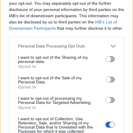
your opt-out. You may separately opt-out of the further
csökkenteni az üvegházhatású gázok bruttó
disclosure of your personal information by third parties on the
kibocsátását az 1990-es bázishoz képest – derült
IAB’s list of downstream participants. This information may
ki a brüsszeli testület oldalára feltöltött anyagból.
also be disclosed by us to third parties on the
IAB’s List of
Downstream Participants
that may further disclose it to other
third parties.
Energy Investment Forum 2026Az energiaszektor
csúcsvezetői egy helyen: stratégiai válaszok
Personal Data Processing Opt Outs
versenyképességről, beruházásokról, szabályozásról és az
energetikai jövőjéről.Információ és jelentkezésSzintén
I want to opt-out of the Sharing of my
personal data.
fontos változás, amelyet az Energiaügyi Minisztérium
Opted In
csütörtök reggeli közleménye kiemel, hogy a korábbi 785
petajoule helyett 740 petajoule lehet 2030-ban a
I want to opt-out of the Sale of my
Personal Data.
hazai végsőenergia-felhasználás....
Opted In
I want to opt-out of processing my
Personal Data for Targeted Advertising.
KEDVES OLVASÓNK!
Opted In
A keresett cikk a portfolio.hu hírarchívumához
I want to opt-out of Collection, Use,
tartozik, melynek olvasása előfizetéses
Retention, Sale, and/or Sharing of my
Personal Data that Is Unrelated with the
regisztrációhoz kötött.
Purposes for which it was collected.