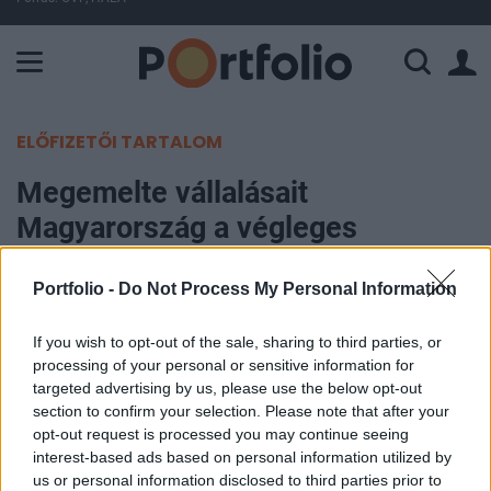
A Paksi Atomerőmű összteljesítménye 428 MW. A Duna vízállá
ELŐFIZETŐI TARTALOM
Megemelte vállalásait
Magyarország a végleges
Nemzeti Energia- és Klímatervben
Portfolio -
Do Not Process My Personal Information
Portfolio
If you wish to opt-out of the sale, sharing to third parties, or
2024. október 17. 08:42
processing of your personal or sensitive information for
targeted advertising by us, please use the below opt-out
Leadta október 16-án a magyar kormány az
section to confirm your selection. Please note that after your
Európai Bizottságnak a végleges Nemzeti Energia-
opt-out request is processed you may continue seeing
és Klímatervet, amely értelmében Magyarország
interest-based ads based on personal information utilized by
us or personal information disclosed to third parties prior to
2030-ra nem 40%-kal, hanem 50%-kal vállalja