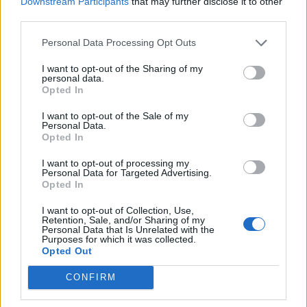
Downstream Participants
that may further disclose it to other
kevesebbet a kutak. Ennek értelmében az alábbi
third parties.
átlagárakra számíthatunk keddtől a hazai kutakon: 95-ös
benzin: 603 forint/liter, Gázolaj: 599 forint/liter. Az árak
Personal Data Processing Opt Outs
csökkenését nagy mértékben segíti, hogy a közel-keleti
konfliktussal kapcsolatos aggodalmak...
I want to opt-out of the Sharing of my
personal data.
Opted In
KEDVES OLVASÓNK!
I want to opt-out of the Sale of my
Personal Data.
A keresett cikk a portfolio.hu hírarchívumához
Opted In
tartozik, melynek olvasása előfizetéses
I want to opt-out of processing my
regisztrációhoz kötött.
Personal Data for Targeted Advertising.
Opted In
Az előfizetés a következőket tartalmazza:
I want to opt-out of Collection, Use,
Portfolio.hu teljes cikkarchívum
Retention, Sale, and/or Sharing of my
Personal Data that Is Unrelated with the
Kötéslisták: BÉT elmúlt 2 év napon belüli
Purposes for which it was collected.
kötéslistái
Opted Out
CONFIRM
Előfizetés