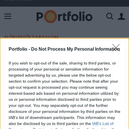
A Paksi Atomerőmű összteljesítménye 224 MW. A Duna vízállá
ELŐFIZETŐI TARTALOM
Itt a bejelentés: így változik a
Portfolio -
Do Not Process My Personal Information
benzin ára holnaptól
If you wish to opt-out of the sale, sharing to third parties, or
processing of your personal or sensitive information for
Portfolio
targeted advertising by us, please use the below opt-out
section to confirm your selection. Please note that after your
2024. október 21. 09:26
opt-out request is processed you may continue seeing
interest-based ads based on personal information utilized by
Tovább csökkennek itthon az üzemanyagárak -
us or personal information disclosed to third parties prior to
számolt be a holtankoljak.hu
your opt-out. You may separately opt-out of the further
disclosure of your personal information by third parties on the
A benzin nagykereskedelmi ára bruttó 3 forinttal csökken
IAB’s list of downstream participants. This information may
keddtől, míg a gázolajért bruttó 4 forinttal fizetnek
also be disclosed by us to third parties on the
IAB’s List of