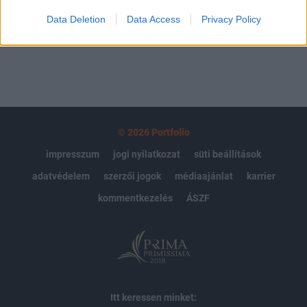
Data Deletion
Data Access
Privacy Policy
MÁR ELŐFIZETŐNK VAGY?
BEJELENTKEZÉS
© 2026 Portfolio
impresszum
jogi nyilatkozat
süti beállítások
adatvédelem
szerzői jogok
médiaajánlat
karrier
kommentkezelés
ÁSZF
Itt keressen minket: