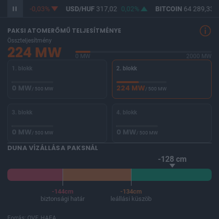
F
365,28
-0,03%
USD/HUF
317,02
0,02%
BITCOIN
64 289,33
PAKSI ATOMERŐMŰ TELJESÍTMÉNYE
Összteljesítmény
224 MW
0 MW
2000 MW
1. blokk
2. blokk
0 MW
224 MW
/ 500 MW
/ 500 MW
3. blokk
4. blokk
0 MW
0 MW
/ 500 MW
/ 500 MW
DUNA VÍZÁLLÁSA PAKSNÁL
-128 cm
-144cm
-134cm
biztonsági határ
leállási küszöb
Forrás: OVF, HAEA