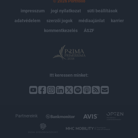
© 2026 Portfolio
impresszum
jogi nyilatkozat
süti beállítások
adatvédelem
szerzői jogok
médiaajánlat
karrier
kommentkezelés
ÁSZF
Itt keressen minket:
Partnereink