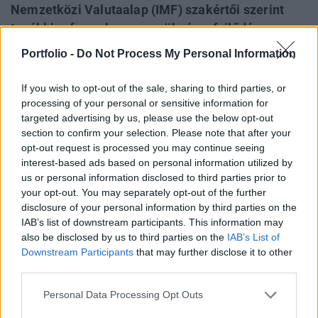
Nemzetközi Valutaalap (IMF) szakértői szerint
további reformokra van szükség a fejlődés
fenntartásához. Az ország költségvetési
Portfolio -
Do Not Process My Personal Information
hitelessége erős, de a középtávú növekedésést
több tényező is veszélyezteti, többek között az
If you wish to opt-out of the sale, sharing to third parties, or
elöregedő népesség és a klímaváltozás elleni
processing of your personal or sensitive information for
targeted advertising by us, please use the below opt-out
küzdelem költségei.
section to confirm your selection. Please note that after your
opt-out request is processed you may continue seeing
Az IMF közép-, kelet- és délkelet-európai regionális vezető
interest-based ads based on personal information utilized by
képviselője, Geoff Gottlieb a Reutersnek adott interjújában
us or personal information disclosed to third parties prior to
kiemelte Lengyelország gazdasági sikereit. Lengyelország
your opt-out. You may separately opt-out of the further
a világ egyik legnagyobb gazdasági növekedési
disclosure of your personal information by third parties on the
sikertörténete az elmúlt 30 évben - nyilatkozta Gottlieb. A
IAB’s list of downstream participants. This information may
szakértő szerint az ország alacsony államadóssága, erős
also be disclosed by us to third parties on the
IAB’s List of
Downstream Participants
that may further disclose it to other
gazdasági növekedése és...
third parties.
Personal Data Processing Opt Outs
KEDVES OLVASÓNK!