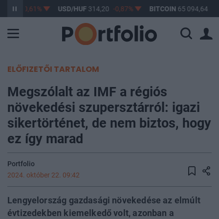
63,17
-0,61%
USD/HUF
314,20
-0,87%
BITCOIN
65 094,64
0,
ELŐFIZETŐI TARTALOM
Megszólalt az IMF a régiós
növekedési szupersztárról: igazi
sikertörténet, de nem biztos, hogy
ez így marad
Portfolio
2024. október 22. 09:42
Lengyelország gazdasági növekedése az elmúlt
évtizedekben kiemelkedő volt, azonban a