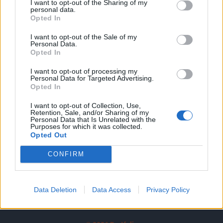
I want to opt-out of the Sharing of my
A keresett cikk a portfolio.hu hírarchívumához
personal data.
tartozik, melynek olvasása előfizetéses
Opted In
regisztrációhoz kötött.
I want to opt-out of the Sale of my
Personal Data.
Az előfizetés a következőket tartalmazza:
Opted In
Portfolio.hu teljes cikkarchívum
I want to opt-out of processing my
Kötéslisták: BÉT elmúlt 2 év napon belüli
Personal Data for Targeted Advertising.
kötéslistái
Opted In
I want to opt-out of Collection, Use,
Előfizetés
Retention, Sale, and/or Sharing of my
Personal Data that Is Unrelated with the
Purposes for which it was collected.
Opted Out
MÁR ELŐFIZETŐNK VAGY?
BEJELENTKEZÉS
CONFIRM
Data Deletion
Data Access
Privacy Policy