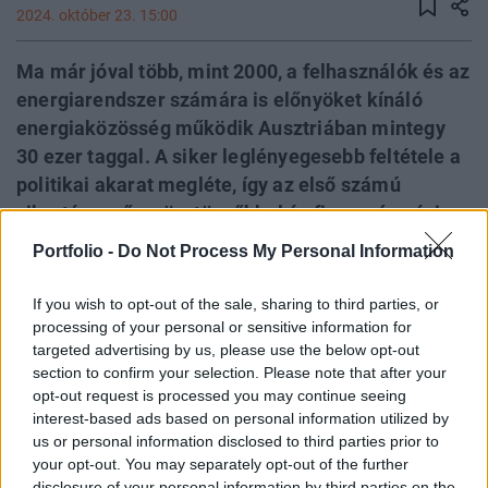
2024. október 23. 15:00
Ma már jóval több, mint 2000, a felhasználók és az
energiarendszer számára is előnyöket kínáló
energiaközösség működik Ausztriában mintegy
30 ezer taggal. A siker leglényegesebb feltétele a
politikai akarat megléte, így az első számú
sikertényező az ösztönzőkkel és finanszírozási
rendszerrel is kiegészülő szilárd jogi és
Portfolio -
Do Not Process My Personal Information
szabályozási keret - osztotta meg az
energiaközösségekkel kapcsolatos kedvező
If you wish to opt-out of the sale, sharing to third parties, or
tapasztalatokat Angela Holzmann, az Osztrák
processing of your personal or sensitive information for
targeted advertising by us, please use the below opt-out
Energiaügynökség szakértője a Magyar
section to confirm your selection. Please note that after your
Természetvédők Szövetsége és Közösségi
opt-out request is processed you may continue seeing
Energia Szolgáltató NKft. által rendezett szakmai
interest-based ads based on personal information utilized by
fórumon, ahol a csehországi tapasztalatokról,
us or personal information disclosed to third parties prior to
your opt-out. You may separately opt-out of the further
illetve a hazai tanulságokról, kihívásokról és
disclosure of your personal information by third parties on the