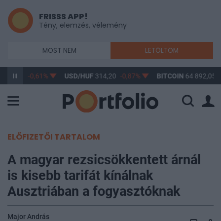
FRISSS APP!
Tény, elemzés, vélemény
MOST NEM
LETÖLTÖM
363,17
-0,61%
USD/HUF
314,20
-0,87%
BITCOIN
64 892,05
-
ELŐFIZETŐI TARTALOM
A magyar rezsicsökkentett árnál
is kisebb tarifát kínálnak
Ausztriában a fogyasztóknak
Major András