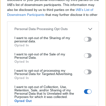
tervekről is szó esett.
IAB’s list of downstream participants. This information may
also be disclosed by us to third parties on the
IAB’s List of
Sustainable World 2026Szeptember 8-án jön az év egyik
Downstream Participants
that may further disclose it to other
legjelentősebb üzleti fenntarthatósági találkozója, a
third parties.
Portfolio Sustainable World 2026. A szektorsemleges
konferencia a zöld gazdasággal kapcsolatos
Personal Data Processing Opt Outs
aktualitásokkal, a legégetőbb beavatkozási gyakorlatokkal
I want to opt-out of the Sharing of my
foglalkozik, de emellett helyszíne a Green Awards
personal data.
Opted In
díjátadónak is. Részletek a linken.Információ és
jelentkezés2017 előtt...
I want to opt-out of the Sale of my
Personal Data.
Opted In
KEDVES OLVASÓNK!
I want to opt-out of processing my
Personal Data for Targeted Advertising.
A keresett cikk a portfolio.hu hírarchívumához
Opted In
tartozik, melynek olvasása előfizetéses
I want to opt-out of Collection, Use,
regisztrációhoz kötött.
Retention, Sale, and/or Sharing of my
Personal Data that Is Unrelated with the
Az előfizetés a következőket tartalmazza:
Purposes for which it was collected.
Opted Out
Portfolio.hu teljes cikkarchívum