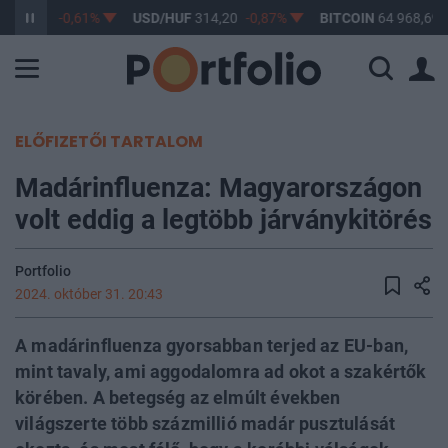
F
363,17
-0,61%
USD/HUF
314,20
-0,87%
BITCOIN
64 968,69
ELŐFIZETŐI TARTALOM
Madárinfluenza: Magyarországon
volt eddig a legtöbb járványkitörés
Portfolio
2024. október 31. 20:43
A madárinfluenza gyorsabban terjed az EU-ban,
mint tavaly, ami aggodalomra ad okot a szakértők
körében. A betegség az elmúlt években
világszerte több százmillió madár pusztulását