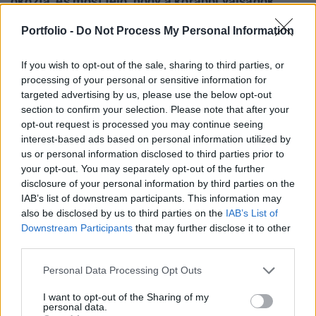
okozta, és most félő, hogy a korábbi válságok
megismétlődhetnek. Bár az EU-ban még nem
Portfolio -
Do Not Process My Personal Information
mutatták ki emberekben vagy szarvasmarhákban,
az Egyesült Államokban már igen, ami fokozza a
If you wish to opt-out of the sale, sharing to third parties, or
járványveszélyt.
processing of your personal or sensitive information for
targeted advertising by us, please use the below opt-out
Az Európai Unióban a madárinfluenza terjedése felgyorsult
section to confirm your selection. Please note that after your
az idei szezonban. Az Állategészségügyi Világszervezet
opt-out request is processed you may continue seeing
adatai szerint augusztus 1-je és a múlt hét vége között
interest-based ads based on personal information utilized by
us or personal information disclosed to third parties prior to
összesen 62 kitörést jelentettek baromfifarmokon, főként
your opt-out. You may separately opt-out of the further
az EU keleti részén. Ez jelentősen meghaladja a 2023-as év
disclosure of your personal information by third parties on the
ugyanezen időszakában regisztrált hét esetet, bár elmarad
IAB’s list of downstream participants. This information may
a 2022 októberéig jelentett...
also be disclosed by us to third parties on the
IAB’s List of
Downstream Participants
that may further disclose it to other
third parties.
KEDVES OLVASÓNK!
Personal Data Processing Opt Outs
A keresett cikk a portfolio.hu hírarchívumához
tartozik, melynek olvasása előfizetéses
I want to opt-out of the Sharing of my
personal data.
regisztrációhoz kötött.