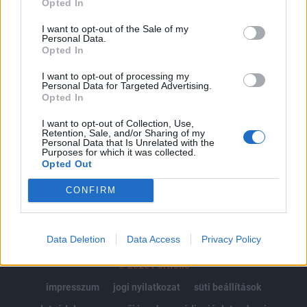
Opted In
Az előfizetés a következőket tartalmazza:
I want to opt-out of the Sale of my
Personal Data.
Portfolio.hu teljes cikkarchívum
Opted In
Kötéslisták: BÉT elmúlt 2 év napon belüli
kötéslistái
I want to opt-out of processing my
Personal Data for Targeted Advertising.
Opted In
Előfizetés
I want to opt-out of Collection, Use,
Retention, Sale, and/or Sharing of my
Personal Data that Is Unrelated with the
Purposes for which it was collected.
MÁR ELŐFIZETŐNK VAGY?
BEJELENTKEZÉS
Opted Out
CONFIRM
Data Deletion
Data Access
Privacy Policy
© 2026 Portfolio
impresszum
jogi nyilatkozat
süti beállítások