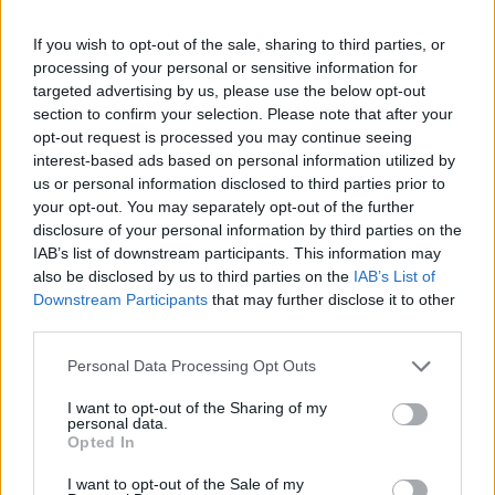
szivárgás magyar vásárlókat nem érintett.
If you wish to opt-out of the sale, sharing to third parties, or
Az ellopott vásárlói adatok az Auchan hűségkártyájához
processing of your personal or sensitive information for
kapcsolódnak, és neveket, címeket, e-mail címeket,
targeted advertising by us, please use the below opt-out
telefonszámokat és születési dátumokat tartalmaznak. A
section to confirm your selection. Please note that after your
kiskereskedő hangsúlyozza, hogy fizetési adatokat vagy
opt-out request is processed you may continue seeing
jelszavakat nem zsákmányoltak a hackerek. Az Auchan
interest-based ads based on personal information utilized by
jelentette a támadást a hatóságoknak és vásárlóinak. A
us or personal information disclosed to third parties prior to
your opt-out. You may separately opt-out of the further
vállalat azt tanácsolja vevőinek, hogy legyenek...
disclosure of your personal information by third parties on the
IAB’s list of downstream participants. This information may
also be disclosed by us to third parties on the
IAB’s List of
KEDVES OLVASÓNK!
Downstream Participants
that may further disclose it to other
A keresett cikk a portfolio.hu hírarchívumához
third parties.
tartozik, melynek olvasása előfizetéses
Personal Data Processing Opt Outs
regisztrációhoz kötött.
I want to opt-out of the Sharing of my
Az előfizetés a következőket tartalmazza:
personal data.
Opted In
Portfolio.hu teljes cikkarchívum
Kötéslisták: BÉT elmúlt 2 év napon belüli
I want to opt-out of the Sale of my