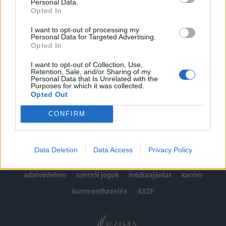
kötéslistái
Personal Data.
Opted In
Előfizetés
I want to opt-out of processing my
Personal Data for Targeted Advertising.
Opted In
MÁR ELŐFIZETŐNK VAGY?
BEJELENTKEZÉS
I want to opt-out of Collection, Use,
Retention, Sale, and/or Sharing of my
Personal Data that Is Unrelated with the
Purposes for which it was collected.
Opted Out
CONFIRM
© 2026 Portfolio
Data Deletion
Data Access
Privacy Policy
impresszum
jogi nyilatkozat
süti beállítások
adatvédelem
szerzői jogok
médiaajánlat
karrier
kommentkezelés
ÁSZF