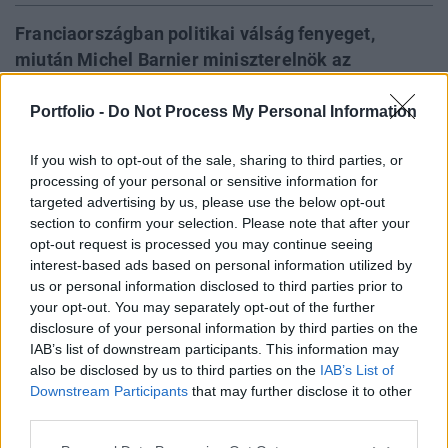
Franciaországban politikai válság fenyeget,
miután Michel Barnier miniszterelnök az
alkotmány 49.3-as cikkelyének alkalmazásával
vállalta kormánya felelősségét a 2025-ös
Portfolio -
Do Not Process My Personal Information
társadalombiztosítási költségvetés elfogadásáért.
If you wish to opt-out of the sale, sharing to third parties, or
Az ellenzéki pártok, köztük a Nemzeti Tömörülés
processing of your personal or sensitive information for
(Rassemblement National, RN) és a baloldali
targeted advertising by us, please use the below opt-out
koalíció bizalmatlansági indítványt nyújtottak be,
section to confirm your selection. Please note that after your
amely a kormány megbukásával járhat.
opt-out request is processed you may continue seeing
interest-based ads based on personal information utilized by
Private Health Forum 2026Új lehetőségek a magyar
us or personal information disclosed to third parties prior to
your opt-out. You may separately opt-out of the further
egészségügy előtt - De mégis mihez kezd ezzel a
disclosure of your personal information by third parties on the
magánegészségügyi szektor? Jubileumi konferenciánkon
IAB’s list of downstream participants. This information may
kiderül.Információ és jelentkezésA francia büdzséről szóló,
also be disclosed by us to third parties on the
IAB’s List of
hetek óta tartó huzavonában végül a Michel Barnier vezette
Downstream Participants
that may further disclose it to other
kormány 19-re lapott húzott: a társadalombiztosítási
third parties.
költségvetés elfogadásához a kormány...