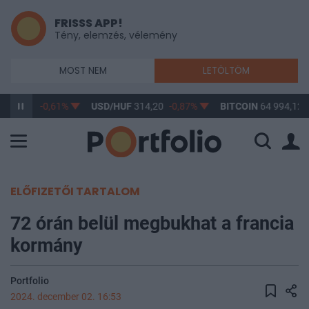
FRISSS APP!
Tény, elemzés, vélemény
MOST NEM
LETÖLTÖM
F
363,17
-0,61%
USD/HUF
314,20
-0,87%
BITCOIN
64 994,12
ELŐFIZETŐI TARTALOM
72 órán belül megbukhat a francia
kormány
Portfolio
2024. december 02. 16:53