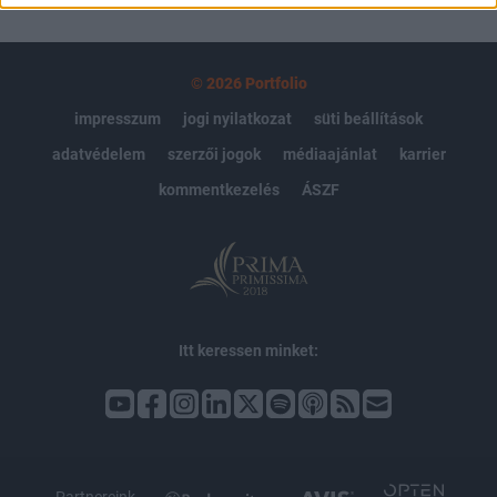
© 2026 Portfolio
impresszum
jogi nyilatkozat
süti beállítások
adatvédelem
szerzői jogok
médiaajánlat
karrier
kommentkezelés
ÁSZF
Itt keressen minket: