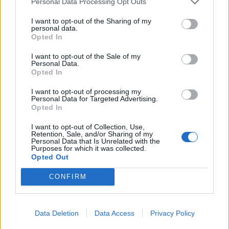
Personal Data Processing Opt Outs
I want to opt-out of the Sharing of my
KEDVES OLVASÓNK!
personal data.
Opted In
A keresett cikk a portfolio.hu hírarchívumához
tartozik, melynek olvasása előfizetéses
I want to opt-out of the Sale of my
Personal Data.
regisztrációhoz kötött.
Opted In
Az előfizetés a következőket tartalmazza:
I want to opt-out of processing my
Personal Data for Targeted Advertising.
Portfolio.hu teljes cikkarchívum
Opted In
Kötéslisták: BÉT elmúlt 2 év napon belüli
kötéslistái
I want to opt-out of Collection, Use,
Retention, Sale, and/or Sharing of my
Personal Data that Is Unrelated with the
Purposes for which it was collected.
Előfizetés
Opted Out
CONFIRM
MÁR ELŐFIZETŐNK VAGY?
BEJELENTKEZÉS
Data Deletion
Data Access
Privacy Policy