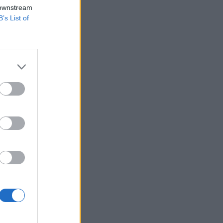
 előrejelzésére
 downstream
%-os szinthez.
B’s List of
tások után
ny és mivel néz
kai konferenciájának
csillapodásával...
izetéses