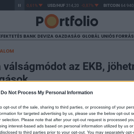
/HUF
363,17
-0,61%
USD/HUF
314,20
-0,87%
BITCOIN
64 940,
EFEKTETÉS
BANK
DEVIZA
GAZDASÁG
GLOBÁL
UNIÓS FORRÁ
TALOM
a válságmódot az EKB, jöhet
gások
-
Do Not Process My Personal Information
:35
to opt-out of the sale, sharing to third parties, or processing of your per
formation for targeted advertising by us, please use the below opt-out s
ti Bank (EKB) fontos változtatásokat fontolgat a monet
r selection. Please note that after your opt-out request is processed y
szakítva a legfrissebb gazdasági adatokra való túlzott
eing interest-based ads based on personal information utilized by us or
disclosed to third parties prior to your opt-out. You may separately opt-