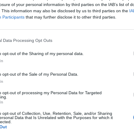
EKB vezető közgazdásza szerint a jövőben a kockázatok
losure of your personal information by third parties on the IAB’s list of
angsúlyt, miután az infláció stabilan közelít a célzott 2
. This information may also be disclosed by us to third parties on the
IA
Participants
that may further disclose it to other third parties.
Forum 2026Átalakulóban a magyar gazdaságpolitika, a válasz
tnak meg a körülmények és a célok. Merre tart a magyar kormá
 környezetben? Ez lesz a Portfolio idei kiemelt gazdaságpoliti
l Data Processing Opt Outs
.Információ és jelentkezésAz Európai Központi Bank az infláció 
o opt-out of the Sharing of my personal data.
In
ASÓNK!
a portfolio.hu hírarchívumához tartozik, melynek olvasása előf
o opt-out of the Sale of my Personal Data.
ötött.
In
övetkezőket tartalmazza:
to opt-out of processing my Personal Data for Targeted
ing.
 teljes cikkarchívum
In
 BÉT elmúlt 2 év napon belüli
o opt-out of Collection, Use, Retention, Sale, and/or Sharing
ersonal Data that Is Unrelated with the Purposes for which it
lected.
Out
Előfizetés