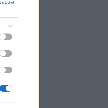
B’s List of
HungaroMet.
eseménytelen idő
ő, az ország nagy
izetéses