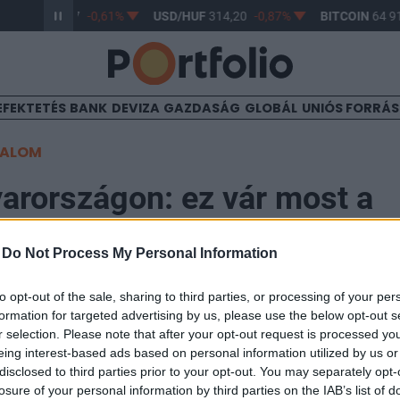
R/HUF
363,17
-0,61%
USD/HUF
314,20
-0,87%
BITCOIN
64 91
EFEKTETÉS
BANK
DEVIZA
GAZDASÁG
GLOBÁL
UNIÓS FORRÁ
TALOM
rországon: ez vár most a
ra, előrejelzések érkeztek
-
Do Not Process My Personal Information
to opt-out of the sale, sharing to third parties, or processing of your per
:48
formation for targeted advertising by us, please use the below opt-out s
r selection. Please note that after your opt-out request is processed y
lte heti időjárás-előrejelzéseit, amelyekből az is kid
eing interest-based ads based on personal information utilized by us or
disclosed to third parties prior to your opt-out. You may separately opt-
arországon.
losure of your personal information by third parties on the IAB’s list of