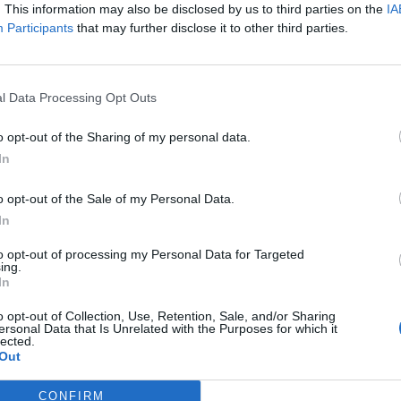
. This information may also be disclosed by us to third parties on the
IA
ödő ködhajlammal indul a hét - írta időjárás-előrejelzésében a 
Participants
that may further disclose it to other third parties.
on határozza meg időjárásunkat, ami azt jelenti, hogy nyugodt, 
 ködhajlam miatt a napsütés egyre kisebb területen lesz jellemz
, ködös időre számíthatunk. A hét közepén...
l Data Processing Opt Outs
ASÓNK!
o opt-out of the Sharing of my personal data.
In
a portfolio.hu hírarchívumához tartozik, melynek olvasása előf
ötött.
o opt-out of the Sale of my Personal Data.
In
övetkezőket tartalmazza:
 teljes cikkarchívum
to opt-out of processing my Personal Data for Targeted
ing.
 BÉT elmúlt 2 év napon belüli
In
o opt-out of Collection, Use, Retention, Sale, and/or Sharing
ersonal Data that Is Unrelated with the Purposes for which it
Előfizetés
lected.
Out
CONFIRM