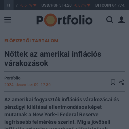
UF
363,17
-0,61%
USD/HUF
314,20
-0,87%
BITCOIN
64 774,14
ELŐFIZETŐI TARTALOM
Nőttek az amerikai inflációs
várakozások
Portfolio
2024. december 09. 17:30
Az amerikai fogyasztók inflációs várakozásai és
pénzügyi kilátásai ellentmondásos képet
mutatnak a New York-i Federal Reserve
legfrissebb felmérése szerint. Míg a jövőbeli