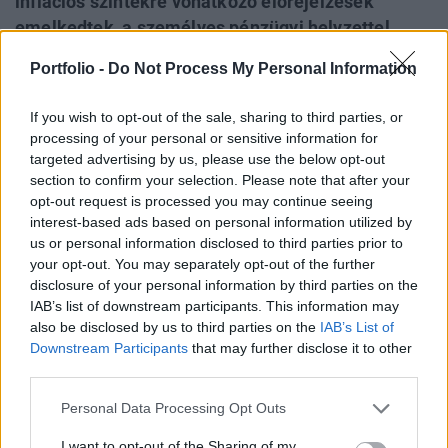
inflációs szintekre vonatkozó előrejelzések
emelkedtek, a személyes pénzügyi helyzettel
kapcsolatos várakozások jelentősen javultak. A
Portfolio -
Do Not Process My Personal Information
felmérés eredményei különösen érdekesek a
közelgő politikai változások és a Federal Reserve
If you wish to opt-out of the sale, sharing to third parties, or
várható kamatcsökkentésének fényében.
processing of your personal or sensitive information for
targeted advertising by us, please use the below opt-out
Budapest Economic Forum 2026Átalakulóban a magyar
section to confirm your selection. Please note that after your
gazdaságpolitika, a választások után gyökeresen
opt-out request is processed you may continue seeing
interest-based ads based on personal information utilized by
változhatnak meg a körülmények és a célok. Merre tart a
us or personal information disclosed to third parties prior to
magyar kormány és mivel néz szembe a nemzetközi
your opt-out. You may separately opt-out of the further
környezetben? Ez lesz a Portfolio idei kiemelt
disclosure of your personal information by third parties on the
gazdaságpolitikai konferenciájának legfontosabb
IAB’s list of downstream participants. This information may
témája.Információ és jelentkezésA New York-i Federal
also be disclosed by us to third parties on the
IAB’s List of
Reserve hétfőn közzétett...
Downstream Participants
that may further disclose it to other
third parties.
KEDVES OLVASÓNK!
Personal Data Processing Opt Outs
A keresett cikk a portfolio.hu hírarchívumához
I want to opt-out of the Sharing of my