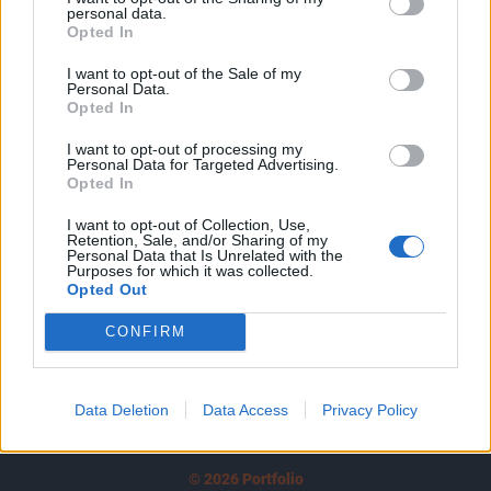
personal data.
tartozik, melynek olvasása előfizetéses
Opted In
regisztrációhoz kötött.
I want to opt-out of the Sale of my
Personal Data.
Az előfizetés a következőket tartalmazza:
Opted In
Portfolio.hu teljes cikkarchívum
Kötéslisták: BÉT elmúlt 2 év napon belüli
I want to opt-out of processing my
Personal Data for Targeted Advertising.
kötéslistái
Opted In
I want to opt-out of Collection, Use,
Előfizetés
Retention, Sale, and/or Sharing of my
Personal Data that Is Unrelated with the
Purposes for which it was collected.
Opted Out
MÁR ELŐFIZETŐNK VAGY?
BEJELENTKEZÉS
CONFIRM
Data Deletion
Data Access
Privacy Policy
© 2026 Portfolio