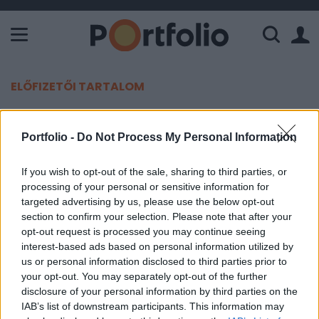
A Paksi Atomerőmű összteljesítménye 226 MW. A Duna vízállá
ELŐFIZETŐI TARTALOM
Kiderült, mit akar az olajipar
Portfolio -
Do Not Process My Personal Information
Donald Trumptól
If you wish to opt-out of the sale, sharing to third parties, or
Portfolio
processing of your personal or sensitive information for
2024. december 10. 17:54
targeted advertising by us, please use the below opt-out
section to confirm your selection. Please note that after your
Az amerikai olaj- és gázipar lobbiszervezete, az
opt-out request is processed you may continue seeing
interest-based ads based on personal information utilized by
American Petroleum Institute (API) konkrét
us or personal information disclosed to third parties prior to
javaslatokat fogalmazott meg Donald Trump
your opt-out. You may separately opt-out of the further
megválasztott elnök számára - számolt be a Cnbc.
disclosure of your personal information by third parties on the
IAB’s list of downstream participants. This information may
A szervezet a cseppfolyósított földgáz (LNG) exportjának