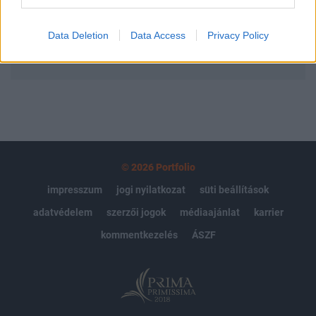
Előfizetés
Data Deletion
Data Access
Privacy Policy
MÁR ELŐFIZETŐNK VAGY?
BEJELENTKEZÉS
© 2026 Portfolio
impresszum
jogi nyilatkozat
süti beállítások
adatvédelem
szerzői jogok
médiaajánlat
karrier
kommentkezelés
ÁSZF