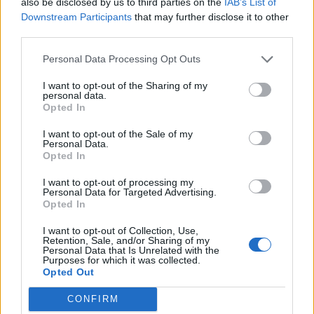
also be disclosed by us to third parties on the
IAB’s List of
gyorsabb engedélyezését, a fúrások kiterjesztését
Downstream Participants
that may further disclose it to other
third parties.
szövetségi területeken, a csővezeték-építések
engedélyezésének megkönnyítését, a jelenlegi társasági
Personal Data Processing Opt Outs
adókulcsok fenntartását, valamint a járműkibocsátási és
üzemanyag-fogyasztási normák enyhítését kérte Trumptól.
I want to opt-out of the Sharing of my
personal data.
Ez az ötpontos tervezet jól...
Opted In
I want to opt-out of the Sale of my
Personal Data.
KEDVES OLVASÓNK!
Opted In
A keresett cikk a portfolio.hu hírarchívumához
I want to opt-out of processing my
tartozik, melynek olvasása előfizetéses
Personal Data for Targeted Advertising.
Opted In
regisztrációhoz kötött.
I want to opt-out of Collection, Use,
Az előfizetés a következőket tartalmazza:
Retention, Sale, and/or Sharing of my
Portfolio.hu teljes cikkarchívum
Personal Data that Is Unrelated with the
Purposes for which it was collected.
Kötéslisták: BÉT elmúlt 2 év napon belüli
Opted Out
kötéslistái
CONFIRM