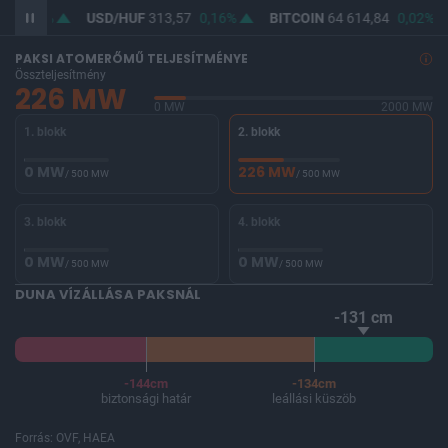
10
0,1%
USD/HUF
313,57
0,16%
BITCOIN
64 614,84
0,02%
PAKSI ATOMERŐMŰ TELJESÍTMÉNYE
Összteljesítmény
226 MW
0 MW
2000 MW
1. blokk
2. blokk
0 MW
226 MW
/ 500 MW
/ 500 MW
3. blokk
4. blokk
0 MW
0 MW
/ 500 MW
/ 500 MW
DUNA VÍZÁLLÁSA PAKSNÁL
-131 cm
-144cm
-134cm
biztonsági határ
leállási küszöb
Forrás: OVF, HAEA