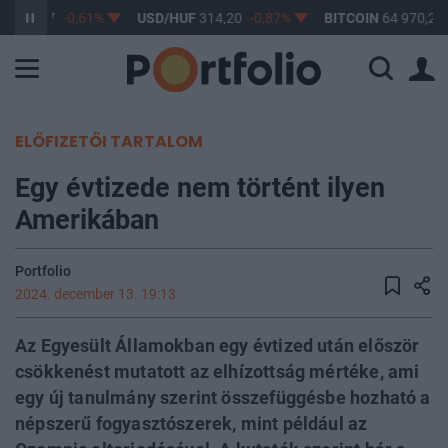
F
363,17
-0,61%
USD/HUF
314,20
-0,87%
BITCOIN
64 970,24
ELŐFIZETŐI TARTALOM
Egy évtizede nem történt ilyen
Amerikában
Portfolio
2024. december 13. 19:13
Az Egyesült Államokban egy évtized után először
csökkenést mutatott az elhízottság mértéke, ami
egy új tanulmány szerint összefüggésbe hozható a
népszerű fogyasztószerek, mint például az