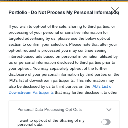
Ozempic elterjedésével. A kutatók szerint bár a
csökkenés kismértékű, mégis jelentősnek
Portfolio -
Do Not Process My Personal Information
tekinthető, különösen az ország déli részén, ahol a
legmagasabb volt a receptre felírt gyógyszerek
If you wish to opt-out of the sale, sharing to third parties, or
aránya - jelentette a Bloomberg.
processing of your personal or sensitive information for
targeted advertising by us, please use the below opt-out
Private Health Forum 2026Új lehetőségek a magyar
section to confirm your selection. Please note that after your
egészségügy előtt - De mégis mihez kezd ezzel a
opt-out request is processed you may continue seeing
magánegészségügyi szektor? Jubileumi konferenciánkon
interest-based ads based on personal information utilized by
us or personal information disclosed to third parties prior to
kiderül.Információ és jelentkezésAz amerikai felnőttek
your opt-out. You may separately opt-out of the further
elhízottsági aránya évek óta emelkedő tendenciát mutatott,
disclosure of your personal information by third parties on the
ami az ország átlagos testtömegindexének (BMI)
IAB’s list of downstream participants. This information may
folyamatos növekedésével járt együtt. 2023-ban azonban...
also be disclosed by us to third parties on the
IAB’s List of
Downstream Participants
that may further disclose it to other
third parties.
KEDVES OLVASÓNK!
Personal Data Processing Opt Outs
A keresett cikk a portfolio.hu hírarchívumához
tartozik, melynek olvasása előfizetéses
I want to opt-out of the Sharing of my
personal data.
regisztrációhoz kötött.