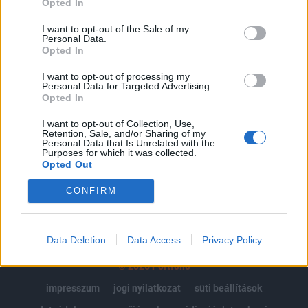
Opted In
Az előfizetés a következőket tartalmazza:
I want to opt-out of the Sale of my
Personal Data.
Portfolio.hu teljes cikkarchívum
Opted In
Kötéslisták: BÉT elmúlt 2 év napon belüli
kötéslistái
I want to opt-out of processing my
Personal Data for Targeted Advertising.
Opted In
Előfizetés
I want to opt-out of Collection, Use,
Retention, Sale, and/or Sharing of my
Personal Data that Is Unrelated with the
Purposes for which it was collected.
MÁR ELŐFIZETŐNK VAGY?
BEJELENTKEZÉS
Opted Out
CONFIRM
Data Deletion
Data Access
Privacy Policy
© 2026 Portfolio
impresszum
jogi nyilatkozat
süti beállítások