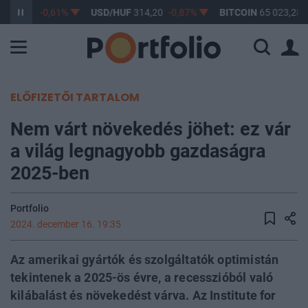
F
363,17
-0,61%
USD/HUF
314,20
-0,87%
BITCOIN
65 023,28
ELŐFIZETŐI TARTALOM
Nem várt növekedés jöhet: ez vár
a világ legnagyobb gazdaságra
2025-ben
Portfolio
2024. december 16. 19:35
Az amerikai gyártók és szolgáltatók optimistán
tekintenek a 2025-ös évre, a recesszióból való
kilábalást és növekedést várva. Az Institute for