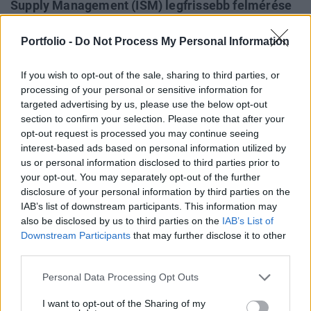
Supply Management (ISM) legfrissebb felmérése
szerint mind a feldolgozóipar, mind a szolgáltatási
szektor vezetői a bevételek, a foglalkoztatás és a
Portfolio -
Do Not Process My Personal Information
beruházások bővülésére számítanak, bár a
If you wish to opt-out of the sale, sharing to third parties, or
növekedés üteme várhatóan elmarad a 2024-es
processing of your personal or sensitive information for
szinttől.
targeted advertising by us, please use the below opt-out
section to confirm your selection. Please note that after your
A feldolgozóipar, amely az amerikai gazdaság 10,3%-át
opt-out request is processed you may continue seeing
teszi ki, 2022 novembere óta recesszióban van. Az ISM
interest-based ads based on personal information utilized by
feldolgozóipari beszerzésimenedzser-indexe (bmi)
us or personal information disclosed to third parties prior to
többnyire a zsugorodást jelző 50 pontos határ alatt maradt,
your opt-out. You may separately opt-out of the further
disclosure of your personal information by third parties on the
amit a Federal Reserve agresszív kamatemelési ciklusa is
IAB’s list of downstream participants. This information may
súlyosbított. Ennek ellenére a szektor vezetői bizakodóak a
also be disclosed by us to third parties on the
IAB’s List of
jövőt illetően. Timothy Fiore, az ISM Manufacturing...
Downstream Participants
that may further disclose it to other
third parties.
KEDVES OLVASÓNK!
Personal Data Processing Opt Outs
A keresett cikk a portfolio.hu hírarchívumához
I want to opt-out of the Sharing of my