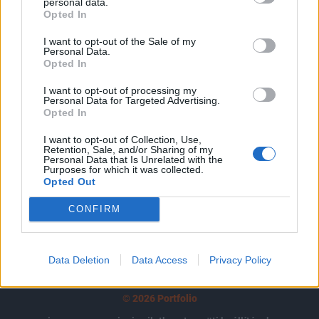
tartozik, melynek olvasása előfizetéses
personal data.
Opted In
regisztrációhoz kötött.
I want to opt-out of the Sale of my
Az előfizetés a következőket tartalmazza:
Personal Data.
Opted In
Portfolio.hu teljes cikkarchívum
Kötéslisták: BÉT elmúlt 2 év napon belüli
I want to opt-out of processing my
kötéslistái
Personal Data for Targeted Advertising.
Opted In
Előfizetés
I want to opt-out of Collection, Use,
Retention, Sale, and/or Sharing of my
Personal Data that Is Unrelated with the
Purposes for which it was collected.
Opted Out
MÁR ELŐFIZETŐNK VAGY?
BEJELENTKEZÉS
CONFIRM
Data Deletion
Data Access
Privacy Policy
© 2026 Portfolio