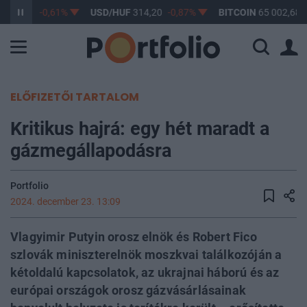
F
363,17
-0,61%
USD/HUF
314,20
-0,87%
BITCOIN
65 002,68
ELŐFIZETŐI TARTALOM
Kritikus hajrá: egy hét maradt a
gázmegállapodásra
Portfolio
2024. december 23. 13:09
Vlagyimir Putyin orosz elnök és Robert Fico
szlovák miniszterelnök moszkvai találkozóján a
kétoldalú kapcsolatok, az ukrajnai háború és az
európai országok orosz gázvásárlásainak