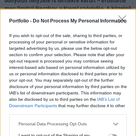
bonyolult helyzete is terítékre került – erősítette
meg Dmitrij Peszkov, a Kreml szóvivője. A közelgő
határidő miatt mind az érintett országok, mind az
Portfolio -
Do Not Process My Personal Information
Európai Unió intenzív tárgyalásokat folytatnak,
hogy még legyen lehetőség egy utolsó pillanatos
If you wish to opt-out of the sale, sharing to third parties, or
megállapodásra - írta meg a Reuters.
processing of your personal or sensitive information for
targeted advertising by us, please use the below opt-out
Sustainable World 2026Szeptember 8-án jön az év egyik
section to confirm your selection. Please note that after your
legjelentősebb üzleti fenntarthatósági találkozója, a
opt-out request is processed you may continue seeing
interest-based ads based on personal information utilized by
Portfolio Sustainable World 2026. A szektorsemleges
us or personal information disclosed to third parties prior to
konferencia a zöld gazdasággal kapcsolatos
your opt-out. You may separately opt-out of the further
aktualitásokkal, a legégetőbb beavatkozási gyakorlatokkal
disclosure of your personal information by third parties on the
foglalkozik, de emellett helyszíne a Green Awards
IAB’s list of downstream participants. This information may
díjátadónak is. Részletek a linken.Információ és
also be disclosed by us to third parties on the
IAB’s List of
jelentkezésBár úgy...
Downstream Participants
that may further disclose it to other
third parties.
KEDVES OLVASÓNK!
Personal Data Processing Opt Outs
A keresett cikk a portfolio.hu hírarchívumához
I want to opt-out of the Sharing of my