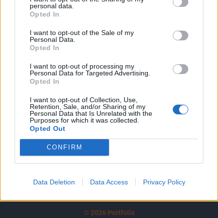
personal data.
tartozik, melynek olvasása előfizetéses
Opted In
regisztrációhoz kötött.
I want to opt-out of the Sale of my
Personal Data.
Az előfizetés a következőket tartalmazza:
Opted In
Portfolio.hu teljes cikkarchívum
Kötéslisták: BÉT elmúlt 2 év napon belüli
I want to opt-out of processing my
Personal Data for Targeted Advertising.
kötéslistái
Opted In
I want to opt-out of Collection, Use,
Előfizetés
Retention, Sale, and/or Sharing of my
Personal Data that Is Unrelated with the
Purposes for which it was collected.
Opted Out
MÁR ELŐFIZETŐNK VAGY?
BEJELENTKEZÉS
CONFIRM
Data Deletion
Data Access
Privacy Policy
© 2026 Portfolio