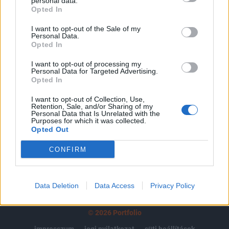
tartozik, melynek olvasása előfizetéses
personal data.
Opted In
regisztrációhoz kötött.
I want to opt-out of the Sale of my
Az előfizetés a következőket tartalmazza:
Personal Data.
Portfolio.hu teljes cikkarchívum
Opted In
Kötéslisták: BÉT elmúlt 2 év napon belüli
I want to opt-out of processing my
kötéslistái
Personal Data for Targeted Advertising.
Opted In
Előfizetés
I want to opt-out of Collection, Use,
Retention, Sale, and/or Sharing of my
Personal Data that Is Unrelated with the
Purposes for which it was collected.
Opted Out
MÁR ELŐFIZETŐNK VAGY?
BEJELENTKEZÉS
CONFIRM
Data Deletion
Data Access
Privacy Policy
© 2026 Portfolio
impresszum
jogi nyilatkozat
süti beállítások