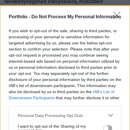
tevékenységének irányítására, miközben
enyhíteni kívánja a jelenlegi nonprofit anyavállalat
által előírt korlátozásokat. Ez a lépés lehetővé
Portfolio -
Do Not Process My Personal Information
teszi a vállalat számára, hogy több befektetést
If you wish to opt-out of the sale, sharing to third parties, or
vonzzon és finanszírozza az egyre költségesebbé
processing of your personal or sensitive information for
váló kutatásait.
targeted advertising by us, please use the below opt-out
section to confirm your selection. Please note that after your
Deep Tech 2026Kutatás, ipar, tőke: hol születnek a
opt-out request is processed you may continue seeing
következő évtized nagy üzleti lehetőségei? November 18-án
interest-based ads based on personal information utilized by
érkezik a Portfolio első deep tech konferenciája,
us or personal information disclosed to third parties prior to
regisztráció és részletek itt!Információ és jelentkezésAz új
your opt-out. You may separately opt-out of the further
struktúra szerint a létrehozandó közhasznú társaság fogja
disclosure of your personal information by third parties on the
IAB’s list of downstream participants. This information may
irányítani és ellenőrizni az OpenAI működését és üzleti
also be disclosed by us to third parties on the
IAB’s List of
tevékenységét. Eközben...
Downstream Participants
that may further disclose it to other
third parties.
KEDVES OLVASÓNK!
Personal Data Processing Opt Outs
A keresett cikk a portfolio.hu hírarchívumához
I want to opt-out of the Sharing of my