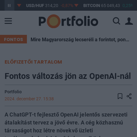
-0,61%
USD/HUF
314,20
-0,87%
BITCOIN
65 049,43
0,25%
FONTOS
Mire Magyarország lecseréli a forintot, pont kukázzák a most ismert eurót
ELŐFIZETŐI TARTALOM
Fontos változás jön az OpenAI-nál
Portfolio
2024. december 27. 15:38
A ChatGPT-t fejlesztő OpenAI jelentős szervezeti
átalakítást tervez a jövő évre. A cég közhasznú
társaságot hoz létre növekvő üzleti