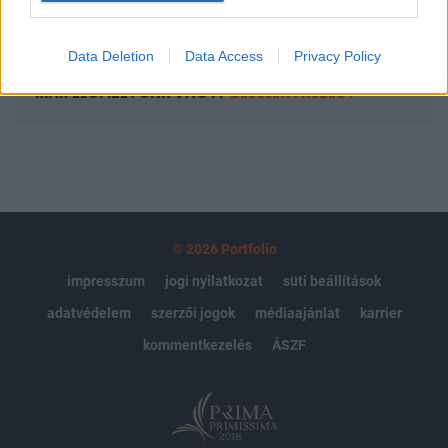
Előfizetés
Data Deletion
Data Access
Privacy Policy
MÁR ELŐFIZETŐNK VAGY?
BEJELENTKEZÉS
© 2026 Portfolio
impresszum
jogi nyilatkozat
süti beállítások
adatvédelem
szerzői jogok
médiaajánlat
karrier
kommentkezelés
ÁSZF