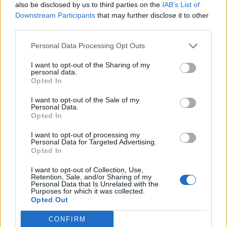
also be disclosed by us to third parties on the
IAB’s List of
engedményeket csikarjon ki, ahol csak tud.
Downstream Participants
that may further disclose it to other
third parties.
Ez itt az on the other hand, a portfolio vélemény rovata. Ez
itt az on the other hand, a portfolio vélemény rovata. A
Personal Data Processing Opt Outs
cikkek a szerzők véleményét tükrözik, amelyek nem
I want to opt-out of the Sharing of my
feltétlenül esnek egybe a Portfolio szerkesztőségének
personal data.
álláspontjával. Ha hozzászólna...
Opted In
I want to opt-out of the Sale of my
Personal Data.
KEDVES OLVASÓNK!
Opted In
A keresett cikk a portfolio.hu hírarchívumához
I want to opt-out of processing my
Personal Data for Targeted Advertising.
tartozik, melynek olvasása előfizetéses
Opted In
regisztrációhoz kötött.
I want to opt-out of Collection, Use,
Az előfizetés a következőket tartalmazza:
Retention, Sale, and/or Sharing of my
Personal Data that Is Unrelated with the
Portfolio.hu teljes cikkarchívum
Purposes for which it was collected.
Kötéslisták: BÉT elmúlt 2 év napon belüli
Opted Out
kötéslistái
CONFIRM