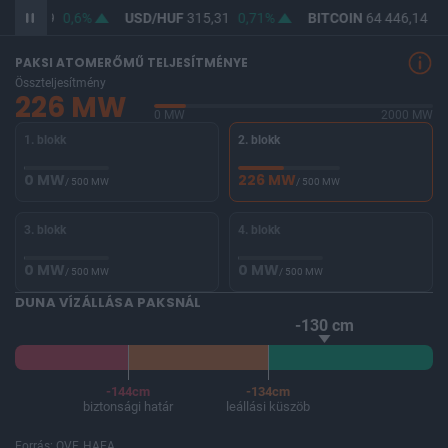
F
363,89
0,6%
USD/HUF
315,31
0,71%
BITCOIN
64 446,14
-0
PAKSI ATOMERŐMŰ TELJESÍTMÉNYE
Összteljesítmény
226 MW
0 MW
2000 MW
1. blokk
2. blokk
0 MW
226 MW
/ 500 MW
/ 500 MW
3. blokk
4. blokk
0 MW
0 MW
/ 500 MW
/ 500 MW
DUNA VÍZÁLLÁSA PAKSNÁL
-130 cm
-144cm
-134cm
biztonsági határ
leállási küszöb
Forrás: OVF, HAEA