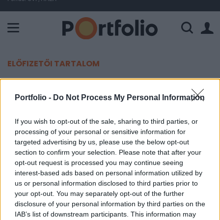
A Paksi Atomerőmű összteljesítménye 226 MW. A Duna vízállá
ELŐFIZETŐI TARTALOM
Harold James: Amerika
Portfolio -
Do Not Process My Personal Information
megszenvedheti Trump politikáját
If you wish to opt-out of the sale, sharing to third parties, or
Harold James, Princeton Egyetem
processing of your personal or sensitive information for
2025. február 01. 14:30
targeted advertising by us, please use the below opt-out
section to confirm your selection. Please note that after your
opt-out request is processed you may continue seeing
Donald Trump amerikai elnök nem hagyott
interest-based ads based on personal information utilized by
kétséget afelől, hogy kedveli a vámokat. Első
us or personal information disclosed to third parties prior to
célpontként Kínát, Kanadát és Mexikót nevezte
your opt-out. You may separately opt-out of the further
meg. Egyelőre csak az biztos, hogy kormánya a
disclosure of your personal information by third parties on the
IAB’s list of downstream participants. This information may
vámok kivetését arra fogja használni, hogy