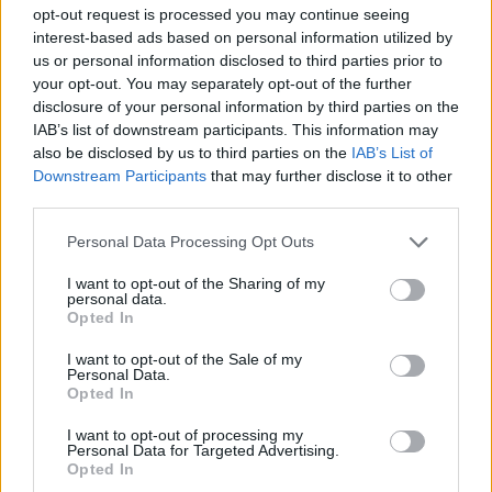
opt-out request is processed you may continue seeing
gázvezeték - értesült a Handelsblatt német portál.
interest-based ads based on personal information utilized by
A tervek szerint a vezetékszakaszt a
us or personal information disclosed to third parties prior to
Finnországból származó zöld hidrogén
your opt-out. You may separately opt-out of the further
disclosure of your personal information by third parties on the
importálására élesztenék fel hamvaiból. Nincs
IAB’s list of downstream participants. This information may
sok idő a döntés meghozatalára, ugyanis már a
also be disclosed by us to third parties on the
IAB’s List of
bíróság előtt van a Gazprom tulajdonában álló
Downstream Participants
that may further disclose it to other
infrastruktúrát üzemeltető cég csődeljárási
third parties.
kérelme.
Personal Data Processing Opt Outs
Sustainable World 2026Szeptember 8-án jön az év egyik
I want to opt-out of the Sharing of my
legjelentősebb üzleti fenntarthatósági találkozója, a
personal data.
Opted In
Portfolio Sustainable World 2026. A szektorsemleges
konferencia a zöld gazdasággal kapcsolatos
I want to opt-out of the Sale of my
Personal Data.
aktualitásokkal, a legégetőbb beavatkozási gyakorlatokkal
Opted In
foglalkozik, de emellett helyszíne a Green Awards
díjátadónak is. Részletek a linken.Információ és
I want to opt-out of processing my
Personal Data for Targeted Advertising.
jelentkezésÚjra...
Opted In