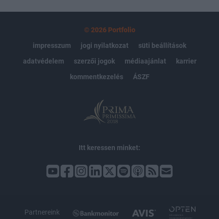
© 2026 Portfolio
impresszum
jogi nyilatkozat
süti beállítások
adatvédelem
szerzői jogok
médiaajánlat
karrier
kommentkezelés
ÁSZF
Itt keressen minket:
Partnereink