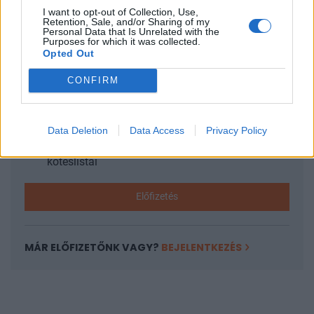
I want to opt-out of Collection, Use,
KEDVES OLVASÓNK!
Retention, Sale, and/or Sharing of my
Personal Data that Is Unrelated with the
Purposes for which it was collected.
A keresett cikk a portfolio.hu hírarchívumához
Opted Out
tartozik, melynek olvasása előfizetéses
CONFIRM
regisztrációhoz kötött.
Az előfizetés a következőket tartalmazza:
Portfolio.hu teljes cikkarchívum
Data Deletion
Data Access
Privacy Policy
Kötéslisták: BÉT elmúlt 2 év napon belüli
kötéslistái
Előfizetés
MÁR ELŐFIZETŐNK VAGY?
BEJELENTKEZÉS