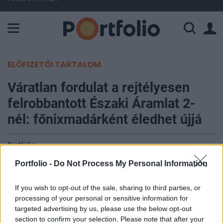
A Paksi Atomerőmű összteljesítménye 428 MW. A Duna vízállá
ELŐFIZETŐI TARTALOM
Váratlan fordulat a rejtélyesen
felrobbantott Északi Áramlat 2-
nél: főnixmadárként éledhet újjá
Portfolio
2025. február 05. 16:52
Portfolio -
Do Not Process My Personal Information
Bár a német vezetés hivatalosan még nem
If you wish to opt-out of the sale, sharing to third parties, or
nyilatkozott az ügyben, de kormányzathoz közel
processing of your personal or sensitive information for
álló iparági értesülések szerint új szerepet kaphat
targeted advertising by us, please use the below opt-out
section to confirm your selection. Please note that after your
a 2022-ben felrobbantott Északi Áramlat 2