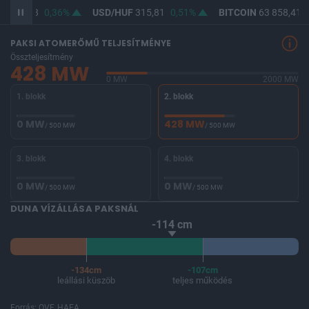
F
364,48
0,36%
USD/HUF
315,81
0,51%
BITCOIN
63 858,41
-
PAKSI ATOMERŐMŰ TELJESÍTMÉNYE
Összteljesítmény
428 MW
0 MW
2000 MW
1. blokk
2. blokk
0 MW
428 MW
/ 500 MW
/ 500 MW
3. blokk
4. blokk
0 MW
0 MW
/ 500 MW
/ 500 MW
DUNA VÍZÁLLÁSA PAKSNÁL
-114 cm
-134cm
-107cm
leállási küszöb
teljes működés
Forrás: OVF, HAEA