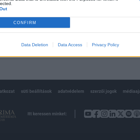
 BÉT elmúlt 2 év napon belüli
lected.
Out
CONFIRM
Előfizetés
Data Deletion
Data Access
Privacy Policy
NK VAGY?
BEJELENTKEZÉS
latkozat
süti beállítások
adatvédelem
szerzői jogok
médiaaj
Itt keressen minket: