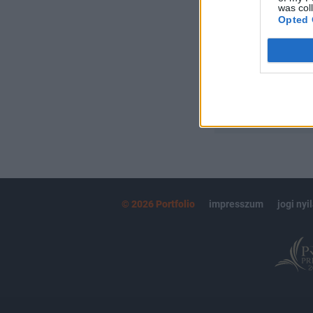
Kötéslisták:
was col
Opted 
kötéslistái
MÁR ELŐFIZETŐ
© 2026 Portfolio
impresszum
jogi nyi