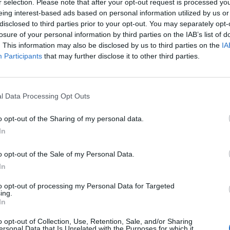
, a moldovai szakadár terület vezetője a Telegramon, i
r selection. Please note that after your opt-out request is processed y
rosz hitel összegét nem árulta el. A bejelentéssel pár
eing interest-based ads based on personal information utilized by us or
disclosed to third parties prior to your opt-out. You may separately opt-
erelnök azt jelezte: nem fogják blokkolni a napi 3 mil
losure of your personal information by third parties on the IAB’s list of
szakadár régióba, amely súlyos gázhiánnyal küzd a tél 
. This information may also be disclosed by us to third parties on the
IA
 Csoport kedden nyilatkozatot küldött a témában a Port
Participants
that may further disclose it to other third parties.
kkünk itt érhető el.
 a január elsején Ukrajnán keresztül leállt orosz gáztranzitra h
l Data Processing Opt Outs
a gázszállítást a moldovai szakadár régióba is, a moldáv kormán
a hivatkozva. Ezután több hetes súlyos gázhiányos állapot lépet
o opt-out of the Sharing of my personal data.
onát állomásoztató szakadár régióban, majd február...
In
o opt-out of the Sale of my Personal Data.
ASÓNK!
In
a portfolio.hu hírarchívumához tartozik, melynek olvasása előf
to opt-out of processing my Personal Data for Targeted
ötött.
ing.
In
övetkezőket tartalmazza:
o opt-out of Collection, Use, Retention, Sale, and/or Sharing
 teljes cikkarchívum
ersonal Data that Is Unrelated with the Purposes for which it