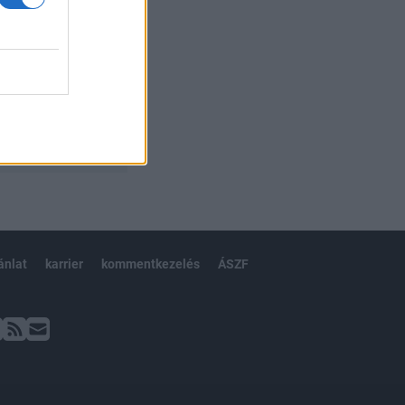
ánlat
karrier
kommentkezelés
ÁSZF