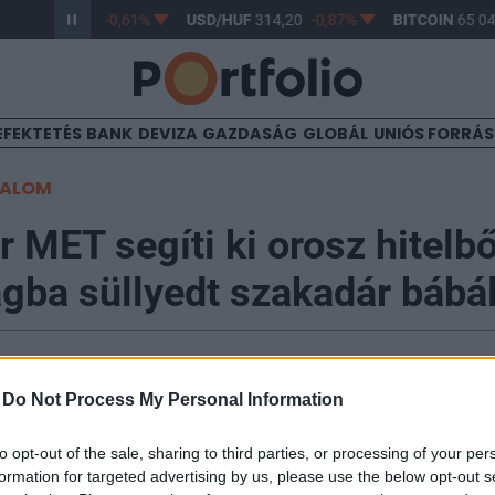
/HUF
363,17
-0,61%
USD/HUF
314,20
-0,87%
BITCOIN
65 044
EFEKTETÉS
BANK
DEVIZA
GAZDASÁG
GLOBÁL
UNIÓS FORRÁ
TALOM
 MET segíti ki orosz hitelbő
gba süllyedt szakadár bábá
6
-
Do Not Process My Personal Information
s funkcionális támogatás” segítségével a magyar hátter
to opt-out of the sale, sharing to third parties, or processing of your per
riába február 13-tól 16 napon át – jelentette be hétfő
formation for targeted advertising by us, please use the below opt-out s