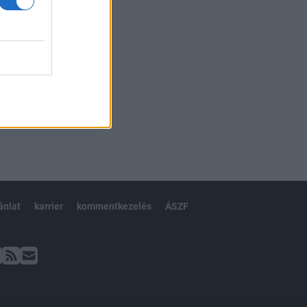
ánlat
karrier
kommentkezelés
ÁSZF