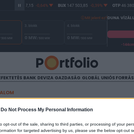
TCOIN
64 187,15
-0,64%
BUX
147 503,85
-0,39%
OTP
46 380
DUNA VÍZÁL
Mit jelent ez?
3. blokk
4. blokk
0 MW
0 MW
/ 500 MW
/ 500 MW
/ 500 MW
-144c
A Duna vízállása Paksnál -130 cm. A biztonsági határ -144 cm,
EFEKTETÉS
BANK
DEVIZA
GAZDASÁG
GLOBÁL
UNIÓS FORRÁ
TALOM
elmagyarázta, miért olcsók 
-
Do Not Process My Personal Information
i
to opt-out of the sale, sharing to third parties, or processing of your per
formation for targeted advertising by us, please use the below opt-out s