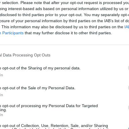
r selection. Please note that after your opt-out request is processed y
eing interest-based ads based on personal information utilized by us or
disclosed to third parties prior to your opt-out. You may separately opt-
losure of your personal information by third parties on the IAB’s list of
atóriás képviselője kijelentette, hogy a vállalat képes
. This information may also be disclosed by us to third parties on the
IA
 és hatékonyságát anélkül, hogy kompromisszumokat 
Participants
that may further disclose it to other third parties.
korlatok terén - tudósított a Retail Gazette.
Shein észak-amerikai és európai stratégiai és vállalati ügyekért f
l Data Processing Opt Outs
chnology Show-n elmondta, hogy a márka "mikro-termelést" alkal
 ruhadarabokat jelent. "Az egyik gyakori kérdés a Sheinnel kapcs
o opt-out of the Sharing of my personal data.
 ezeket az árakat? Hogyan tudunk a vásárlóknak ilyen értéket...
In
o opt-out of the Sale of my Personal Data.
ASÓNK!
In
a portfolio.hu hírarchívumához tartozik, melynek olvasása előf
to opt-out of processing my Personal Data for Targeted
ötött.
ing.
In
övetkezőket tartalmazza:
o opt-out of Collection, Use, Retention, Sale, and/or Sharing
 teljes cikkarchívum