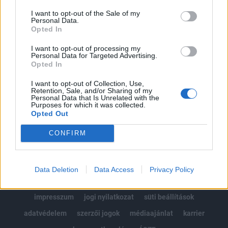
Az előfizetés a következőket tartalmazza:
Portfolio.hu teljes cikkarchívum
I want to opt-out of the Sale of my
Personal Data.
Kötéslisták: BÉT elmúlt 2 év napon belüli
Opted In
kötéslistái
I want to opt-out of processing my
Personal Data for Targeted Advertising.
Opted In
Előfizetés
I want to opt-out of Collection, Use,
Retention, Sale, and/or Sharing of my
Personal Data that Is Unrelated with the
MÁR ELŐFIZETŐNK VAGY?
BEJELENTKEZÉS
Purposes for which it was collected.
Opted Out
CONFIRM
Data Deletion
Data Access
Privacy Policy
© 2026 Portfolio
impresszum
jogi nyilatkozat
süti beállítások
adatvédelem
szerzői jogok
médiaajánlat
karrier