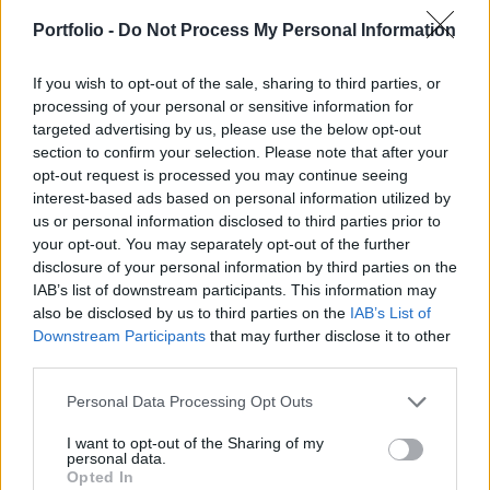
tűnik, a hatásokat még alul is becsülték az
Portfolio -
Do Not Process My Personal Information
elemzők, hiszen a vártnál érdemben nagyobb
inflációcsökkenés következett be.
If you wish to opt-out of the sale, sharing to third parties, or
processing of your personal or sensitive information for
Az infláció öthavi emelkedés után tudott csökkenni, és
targeted advertising by us, please use the below opt-out
section to confirm your selection. Please note that after your
ahogy a növekedés is meglepő mértékű volt, most a
opt-out request is processed you may continue seeing
csökkenés is nagyobb lett a várakozásoknál. Azt a most
interest-based ads based on personal information utilized by
megjelenő részadatokból kell kibogozni, hogy mi okozta a
us or personal information disclosed to third parties prior to
fogyasztói árindex vártnál is nagyobb esését. A megelőző
your opt-out. You may separately opt-out of the further
hónapokban minden összeesküdött a dezinfláció ellen, a
disclosure of your personal information by third parties on the
magas inflációban egyaránt felfedezhető...
IAB’s list of downstream participants. This information may
also be disclosed by us to third parties on the
IAB’s List of
Downstream Participants
that may further disclose it to other
KEDVES OLVASÓNK!
third parties.
A keresett cikk a portfolio.hu hírarchívumához
Personal Data Processing Opt Outs
tartozik, melynek olvasása előfizetéses
I want to opt-out of the Sharing of my
regisztrációhoz kötött.
personal data.
Opted In