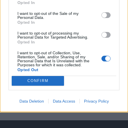
Opted In
A keresett cikk a portfolio.hu hírarchívumához
tartozik, melynek olvasása előfizetéses
I want to opt-out of the Sale of my
Personal Data.
regisztrációhoz kötött.
Opted In
Az előfizetés a következőket tartalmazza:
I want to opt-out of processing my
Portfolio.hu teljes cikkarchívum
Personal Data for Targeted Advertising.
Opted In
Kötéslisták: BÉT elmúlt 2 év napon belüli
kötéslistái
I want to opt-out of Collection, Use,
Retention, Sale, and/or Sharing of my
Personal Data that Is Unrelated with the
Purposes for which it was collected.
Előfizetés
Opted Out
CONFIRM
MÁR ELŐFIZETŐNK VAGY?
BEJELENTKEZÉS
Data Deletion
Data Access
Privacy Policy