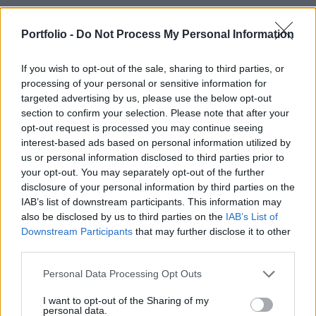
Gulyás Gergely a mai kormányinfón azt mondta,
hogy felmerült a gyanú, hogy a ragadós száj- és
Portfolio -
Do Not Process My Personal Information
körömfájás vírus nem természetes úton jött létre,
If you wish to opt-out of the sale, sharing to third parties, or
hanem egy mesterségesen előállított vírusról van
processing of your personal or sensitive information for
szó. Kemenes Gábor virológus szerint azonban
targeted advertising by us, please use the below opt-out
ennek az esélye a nullához tendál, írja a Qubit.
section to confirm your selection. Please note that after your
opt-out request is processed you may continue seeing
Agrárszektor Konferencia 2026Valamennyi „forró”
interest-based ads based on personal information utilized by
agrártémával foglalkozik a Portfolio Csoport Agrárszektor
us or personal information disclosed to third parties prior to
Konferenciája december 1-2-3-án Siófokon. Jelentkezzen
your opt-out. You may separately opt-out of the further
disclosure of your personal information by third parties on the
Ön is az év kihagyhatatlan agrárszakmai
IAB’s list of downstream participants. This information may
csúcsrendezvényére!Információ és jelentkezésFolyik egy
also be disclosed by us to third parties on the
IAB’s List of
vizsgálat arra vonatkozóan is hogy a fertőzés az hogyan
Downstream Participants
that may further disclose it to other
került ezekre a telepekre, egyelőre azt tudjuk mondani
third parties.
hogy...
Personal Data Processing Opt Outs
I want to opt-out of the Sharing of my
KEDVES OLVASÓNK!
personal data.