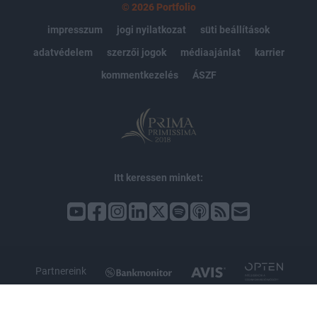
© 2026 Portfolio
impresszum
jogi nyilatkozat
süti beállítások
adatvédelem
szerzői jogok
médiaajánlat
karrier
kommentkezelés
ÁSZF
Itt keressen minket:
Partnereink