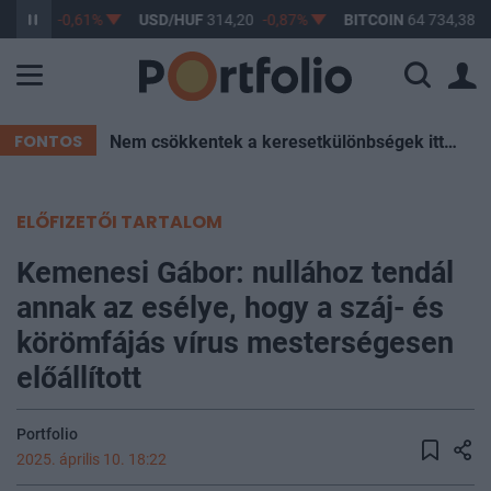
363,17
-0,61%
USD/HUF
314,20
-0,87%
BITCOIN
64 734,38
-
FONTOS
Nem csökkentek a keresetkülönbségek itthon az elmúlt két évtizedben – Mutatjuk az okokat
ELŐFIZETŐI TARTALOM
Kemenesi Gábor: nullához tendál
annak az esélye, hogy a száj- és
körömfájás vírus mesterségesen
előállított
Portfolio
2025. április 10. 18:22