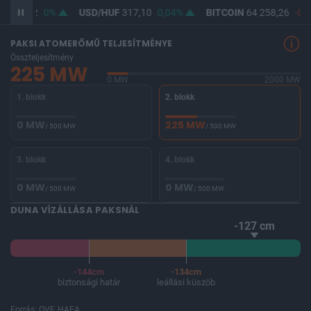
F
365,42
0%
USD/HUF
317,10
0,04%
BITCOIN
64 258,26
-0,0
PAKSI ATOMERŐMŰ TELJESÍTMÉNYE
Összteljesítmény
225 MW
0 MW
2000 MW
1. blokk
2. blokk
0 MW
225 MW
/ 500 MW
/ 500 MW
3. blokk
4. blokk
0 MW
0 MW
/ 500 MW
/ 500 MW
DUNA VÍZÁLLÁSA PAKSNÁL
-127 cm
-144cm
-134cm
biztonsági határ
leállási küszöb
Forrás: OVF, HAEA