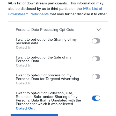
IAB’s list of downstream participants. This information may
elnök túllépte hatáskörét.
also be disclosed by us to third parties on the
IAB’s List of
Downstream Participants
that may further disclose it to other
A keresetet a Liberty Justice Center jogi érdekvédelmi
third parties.
csoport nyújtotta be öt olyan amerikai vállalkozás nevében,
amelyek a vámokkal sújtott országokból importálnak
Personal Data Processing Opt Outs
árukat. "Egyetlen személy sem rendelkezhet olyan adók
I want to opt-out of the Sharing of my
kivetésének hatalmával, amelyek ilyen hatalmas globális
personal data.
gazdasági következményekkel járnak" - nyilatkozta Jeffrey
Opted In
Schwab, a Liberty Justice Center vezető jogtanácsosa....
I want to opt-out of the Sale of my
Personal Data.
Opted In
KEDVES OLVASÓNK!
I want to opt-out of processing my
A keresett cikk a portfolio.hu hírarchívumához
Personal Data for Targeted Advertising.
Opted In
tartozik, melynek olvasása előfizetéses
regisztrációhoz kötött.
I want to opt-out of Collection, Use,
Retention, Sale, and/or Sharing of my
Personal Data that Is Unrelated with the
Az előfizetés a következőket tartalmazza:
Purposes for which it was collected.
Portfolio.hu teljes cikkarchívum
Opted Out
Kötéslisták: BÉT elmúlt 2 év napon belüli