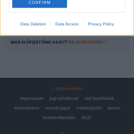
CONFIRM
kötéslistái
Előfizetés
Data Deletion
Data Access
Privacy Policy
MÁR ELŐFIZETŐNK VAGY?
BEJELENTKEZÉS
© 2026 Portfolio
impresszum
jogi nyilatkozat
süti beállítások
adatvédelem
szerzői jogok
médiaajánlat
karrier
kommentkezelés
ÁSZF