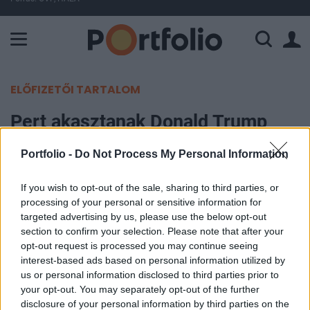
A Paksi Atomerőmű összteljesítménye 225 MW. A Duna vízállá
ELŐFIZETŐI TARTALOM
Pert akasztanak Donald Trump
nyakába a vámok miatt
Portfolio -
Do Not Process My Personal Information
Portfolio
If you wish to opt-out of the sale, sharing to third parties, or
2025. április 14. 22:59
processing of your personal or sensitive information for
targeted advertising by us, please use the below opt-out
Egy jogi érdekvédelmi csoport azt kérte az
section to confirm your selection. Please note that after your
opt-out request is processed you may continue seeing
Egyesült Államok Nemzetközi Kereskedelmi
interest-based ads based on personal information utilized by
Bíróságától, hogy akadályozza meg Donald Trump
us or personal information disclosed to third parties prior to
elnök külföldi kereskedelmi partnereket érintő
your opt-out. You may separately opt-out of the further
átfogó vámintézkedéseit, arra hivatkozva, hogy az
disclosure of your personal information by third parties on the