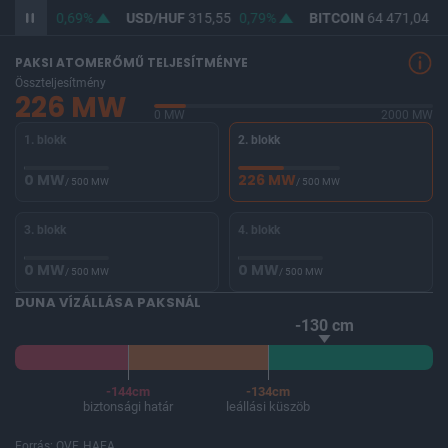
364,21
0,69%
USD/HUF
315,55
0,79%
BITCOIN
64 471,04
-0
PAKSI ATOMERŐMŰ TELJESÍTMÉNYE
Összteljesítmény
226 MW
0 MW
2000 MW
1. blokk
2. blokk
0 MW
226 MW
/ 500 MW
/ 500 MW
3. blokk
4. blokk
0 MW
0 MW
/ 500 MW
/ 500 MW
DUNA VÍZÁLLÁSA PAKSNÁL
-130 cm
-144cm
-134cm
biztonsági határ
leállási küszöb
Forrás: OVF, HAEA