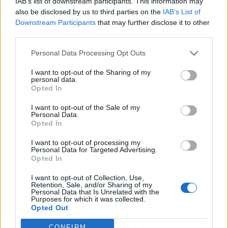
IAB’s list of downstream participants. This information may
also be disclosed by us to third parties on the
IAB’s List of
Volodimir Zelenszkij ukrán elnök húsvét vasárnap arra
Downstream Participants
that may further disclose it to other
kérte az ukránokat, hogy ne adják fel a reményt a béke
third parties.
visszatérésében, és tartsanak ki a háború nehéz útján,
Personal Data Processing Opt Outs
amelyen már 1152 napja járnak – számolt be a Reuters. A
kijevi Szent Szófia-székesegyház előtt állva, hagyományos
I want to opt-out of the Sharing of my
personal data.
ukrán hímzett ingben (visivanka) elmondott üzenetében
Opted In
Zelenszkij hangsúlyozta, hogy Ukrajna...
I want to opt-out of the Sale of my
Personal Data.
Opted In
KEDVES OLVASÓNK!
I want to opt-out of processing my
A keresett cikk a portfolio.hu hírarchívumához
Personal Data for Targeted Advertising.
tartozik, melynek olvasása előfizetéses
Opted In
regisztrációhoz kötött.
I want to opt-out of Collection, Use,
Retention, Sale, and/or Sharing of my
Az előfizetés a következőket tartalmazza:
Personal Data that Is Unrelated with the
Purposes for which it was collected.
Portfolio.hu teljes cikkarchívum
Opted Out
Kötéslisták: BÉT elmúlt 2 év napon belüli
kötéslistái
CONFIRM