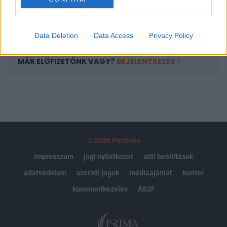
Előfizetés
Data Deletion
Data Access
Privacy Policy
MÁR ELŐFIZETŐNK VAGY?
BEJELENTKEZÉS
© 2026 Portfolio
impresszum
jogi nyilatkozat
süti beállítások
adatvédelem
szerzői jogok
médiaajánlat
karrier
kommentkezelés
ÁSZF