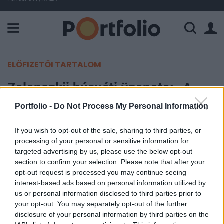
A Paksi Atomerőmű összteljesítménye 226 MW. A Duna vízállá
ELŐFIZETŐI TARTALOM
Zelenszkij húsvéti üzenete: „A
gonosznak lehet egy órája, de
Portfolio -
Do Not Process My Personal Information
Istennek meglesz a maga napja”
If you wish to opt-out of the sale, sharing to third parties, or
processing of your personal or sensitive information for
Portfolio
targeted advertising by us, please use the below opt-out
2025. április 20. 10:10
section to confirm your selection. Please note that after your
opt-out request is processed you may continue seeing
Zelenszkij elnök húsvéti üzenetében kitartásra és
interest-based ads based on personal information utilized by
us or personal information disclosed to third parties prior to
reményre buzdította az ukrán népet a háború
your opt-out. You may separately opt-out of the further
1152. napján, hangsúlyozva, hogy a béke napja el
disclosure of your personal information by third parties on the
fog jönni Ukrajna számára.