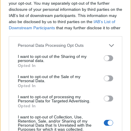
your opt-out. You may separately opt-out of the further
érkezik Londonba, hogy megvitassák az
disclosure of your personal information by third parties on the
energiabiztonságról szóló kérdéseket - írja a
IAB’s list of downstream participants. This information may
Financial Times.
also be disclosed by us to third parties on the
IAB’s List of
Downstream Participants
that may further disclose it to other
third parties.
Sustainable World 2026Szeptember 8-án jön az év egyik
legjelentősebb üzleti fenntarthatósági találkozója, a
Personal Data Processing Opt Outs
Portfolio Sustainable World 2026. A szektorsemleges
konferencia a zöld gazdasággal kapcsolatos
I want to opt-out of the Sharing of my
personal data.
aktualitásokkal, a legégetőbb beavatkozási gyakorlatokkal
Opted In
foglalkozik, de emellett helyszíne a Green Awards
díjátadónak is. Részletek a linken.Információ és
I want to opt-out of the Sale of my
Personal Data.
jelentkezésSir Keir...
Opted In
I want to opt-out of processing my
Personal Data for Targeted Advertising.
KEDVES OLVASÓNK!
Opted In
A keresett cikk a portfolio.hu hírarchívumához
I want to opt-out of Collection, Use,
tartozik, melynek olvasása előfizetéses
Retention, Sale, and/or Sharing of my
Personal Data that Is Unrelated with the
regisztrációhoz kötött.
Purposes for which it was collected.