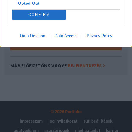
Opted Out
Az előfizetés a következőket tartalmazza:
Portfolio.hu teljes cikkarchívum
CONFIRM
Kötéslisták: BÉT elmúlt 2 év napon belüli
kötéslistái
Data Deletion
Data Access
Privacy Policy
Előfizetés
MÁR ELŐFIZETŐNK VAGY?
BEJELENTKEZÉS
© 2026 Portfolio
impresszum
jogi nyilatkozat
süti beállítások
adatvédelem
szerzői jogok
médiaajánlat
karrier