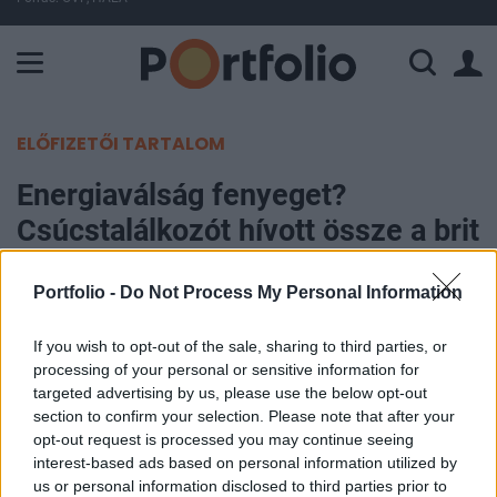
A Paksi Atomerőmű összteljesítménye 226 MW. A Duna vízállá
ELŐFIZETŐI TARTALOM
Energiaválság fenyeget?
Csúcstalálkozót hívott össze a brit
miniszterelnök
Portfolio -
Do Not Process My Personal Information
Portfolio
If you wish to opt-out of the sale, sharing to third parties, or
2025. április 22. 08:39
processing of your personal or sensitive information for
targeted advertising by us, please use the below opt-out
A világ még nem tanulta meg teljesen az ukrajnai
section to confirm your selection. Please note that after your
háború okozta energiaválság tanulságait - mondta
opt-out request is processed you may continue seeing
a Nemzetközi Energiaügynökség (IEA) vezetője. A
interest-based ads based on personal information utilized by
us or personal information disclosed to third parties prior to
téma kapcsán most több mint 60 globális vezető