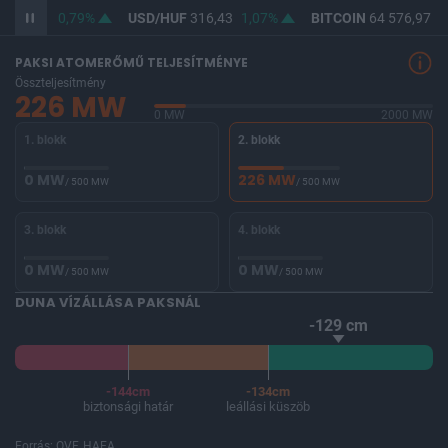
364,60
0,79%
USD/HUF
316,43
1,07%
BITCOIN
64 576,97
-0
PAKSI ATOMERŐMŰ TELJESÍTMÉNYE
Összteljesítmény
226 MW
0 MW
2000 MW
1. blokk
2. blokk
0 MW
226 MW
/ 500 MW
/ 500 MW
3. blokk
4. blokk
0 MW
0 MW
/ 500 MW
/ 500 MW
DUNA VÍZÁLLÁSA PAKSNÁL
-129 cm
-144cm
-134cm
biztonsági határ
leállási küszöb
Forrás: OVF, HAEA