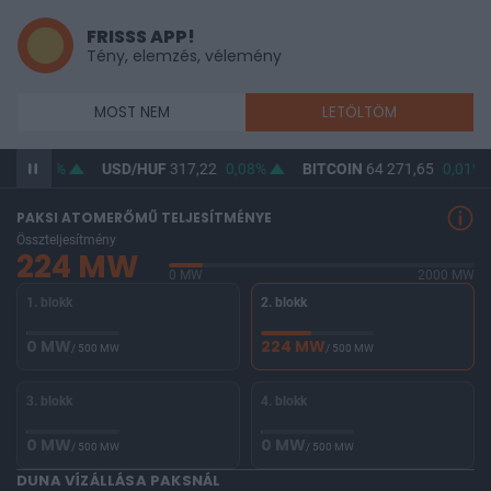
FRISSS APP!
Tény, elemzés, vélemény
MOST NEM
LETÖLTÖM
47
0,02%
USD/HUF
317,22
0,08%
BITCOIN
64 271,65
0,01%
PAKSI ATOMERŐMŰ TELJESÍTMÉNYE
Összteljesítmény
224 MW
0 MW
2000 MW
1. blokk
2. blokk
0 MW
224 MW
/ 500 MW
/ 500 MW
3. blokk
4. blokk
0 MW
0 MW
/ 500 MW
/ 500 MW
DUNA VÍZÁLLÁSA PAKSNÁL