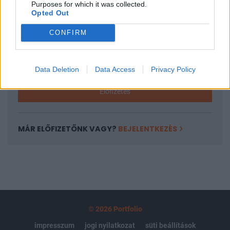
Purposes for which it was collected.
regisztrációhoz kötött.
Opted Out
Az előfizetés a következőket tartalmazza:
CONFIRM
Portfolio.hu teljes cikkarchívum
Kötéslisták: BÉT elmúlt 2 év napon belüli
kötéslistái
Data Deletion
Data Access
Privacy Policy
Előfizetés
MÁR ELŐFIZETŐNK VAGY?
BEJELENTKEZÉS
© 2026 Portfolio
impresszum
jogi nyilatkozat
süti beállítások