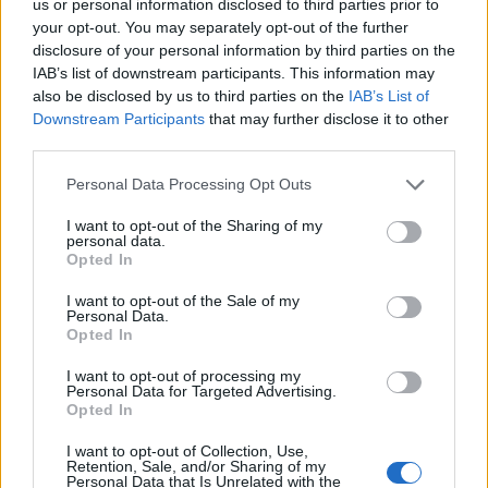
us or personal information disclosed to third parties prior to
A kínai jegybank több, mint 80 milliárd dollár
your opt-out. You may separately opt-out of the further
disclosure of your personal information by third parties on the
értékben élénkítette a bankrendszer likviditását.
IAB’s list of downstream participants. This information may
Ugyanakkor a befektetők további monetáris
also be disclosed by us to third parties on the
IAB’s List of
politikai lazítást szeretnének a kereskedelmi
Downstream Participants
that may further disclose it to other
háború hatásainak enyhítésére.
third parties.
A Kínai Népi Bank növeli a pénzkínálatot az egyik
Personal Data Processing Opt Outs
monetáris eszközén keresztül, hogy védelmet nyújtson a
I want to opt-out of the Sharing of my
világ második legnagyobb gazdaságának az Egyesült
personal data.
Opted In
Államok szankciós vámjainak hatásaival szemben. A
jegybank pénteken 600 milliárd jüan (82,3 milliárd dollár)
I want to opt-out of the Sale of my
értékű, egyéves középtávú hitelezési eszköz (MLF)
Personal Data.
Opted In
segítségével élénkítette a bankrendszer likviditási...
I want to opt-out of processing my
Personal Data for Targeted Advertising.
KEDVES OLVASÓNK!
Opted In
A keresett cikk a portfolio.hu hírarchívumához
I want to opt-out of Collection, Use,
Retention, Sale, and/or Sharing of my
tartozik, melynek olvasása előfizetéses
Personal Data that Is Unrelated with the