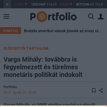
F
363,45
-0,54%
USD/HUF
314,33
-0,83%
BITCOIN
64 762,81
FONTOS
Brutális amerikai vámok jönnek az orosz olaj miatt, Magyarország is aggódhat
ELŐFIZETŐI TARTALOM
Varga Mihály: továbbra is
fegyelmezett és türelmes
monetáris politikát indokolt
Portfolio
2025. április 25. 16:36
Varga Mihály, az MNB elnöke szerint az elmúlt