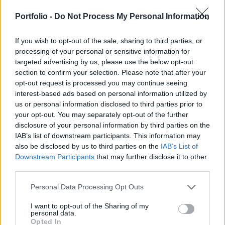
időszakban a fokozódó geopolitikai feszültségek
Portfolio -
Do Not Process My Personal Information
növelték a globális kockázatokat. A gyorsan
változó környezet és az inflációs pályát övező
If you wish to opt-out of the sale, sharing to third parties, or
kockázatok továbbra is fegyelmezett és türelmes
processing of your personal or sensitive information for
monetáris politikát indokolnak.
targeted advertising by us, please use the below opt-out
section to confirm your selection. Please note that after your
Az MNB közleménye szerint Varga Mihály, az MNB elnöke
opt-out request is processed you may continue seeing
interest-based ads based on personal information utilized by
felhívta a figyelmet: a nemzetközi pénzpiaci hangulat
us or personal information disclosed to third parties prior to
bizonytalan és erősen kitett a kereskedelempolitikai
your opt-out. You may separately opt-out of the further
feszültségekkel kapcsolatos gyorsan változó híreknek.
disclosure of your personal information by third parties on the
Mint mondta: amennyiben a magas vámok tartósan
IAB’s list of downstream participants. This information may
fennmaradnak, az érdemben visszavetheti a globális
also be disclosed by us to third parties on the
IAB’s List of
gazdasági növekedést. A jegybankelnök emlékeztetett: a
Downstream Participants
that may further disclose it to other
hazai kockázati...
third parties.
Personal Data Processing Opt Outs
KEDVES OLVASÓNK!
I want to opt-out of the Sharing of my
personal data.
A keresett cikk a portfolio.hu hírarchívumához
Opted In