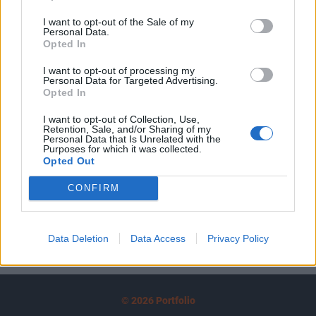
tartozik, melynek olvasása előfizetéses
I want to opt-out of the Sale of my
regisztrációhoz kötött.
Personal Data.
Opted In
Az előfizetés a következőket tartalmazza:
Portfolio.hu teljes cikkarchívum
I want to opt-out of processing my
Personal Data for Targeted Advertising.
Kötéslisták: BÉT elmúlt 2 év napon belüli
Opted In
kötéslistái
I want to opt-out of Collection, Use,
Retention, Sale, and/or Sharing of my
Personal Data that Is Unrelated with the
Előfizetés
Purposes for which it was collected.
Opted Out
CONFIRM
MÁR ELŐFIZETŐNK VAGY?
BEJELENTKEZÉS
Data Deletion
Data Access
Privacy Policy
© 2026 Portfolio