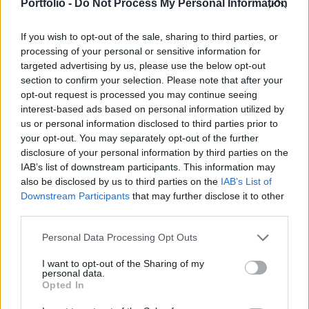
fizetni minden kijelölt területen - jelentette a
Portfolio -
Do Not Process My Personal Information
Sonline.
If you wish to opt-out of the sale, sharing to third parties, or
Jelentős változások léptek életbe Balatonföldvár parkolási
processing of your personal or sensitive information for
rendszerében május elsejétől. Az önkormányzat döntése
targeted advertising by us, please use the below opt-out
section to confirm your selection. Please note that after your
értelmében valamennyi parkolózónában fizetőssé vált a
opt-out request is processed you may continue seeing
parkolás, ráadásul egész éven át, naponta 8 és 21 óra
interest-based ads based on personal information utilized by
között. A fizetős övezetek köre is bővült, így már a Gábor
us or personal information disclosed to third parties prior to
Áron utcában is díjköteles lett a gépjárművek várakozása.
your opt-out. You may separately opt-out of the further
A település...
disclosure of your personal information by third parties on the
IAB’s list of downstream participants. This information may
also be disclosed by us to third parties on the
IAB’s List of
KEDVES OLVASÓNK!
Downstream Participants
that may further disclose it to other
third parties.
A keresett cikk a portfolio.hu hírarchívumához
tartozik, melynek olvasása előfizetéses
Personal Data Processing Opt Outs
regisztrációhoz kötött.
I want to opt-out of the Sharing of my
personal data.
Az előfizetés a következőket tartalmazza:
Opted In
Portfolio.hu teljes cikkarchívum