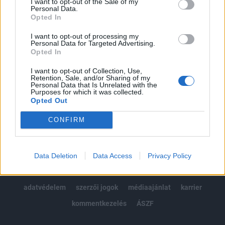
I want to opt-out of the Sale of my
Kötéslisták: BÉT elmúlt 2 év napon belüli
Personal Data.
kötéslistái
Opted In
I want to opt-out of processing my
Előfizetés
Personal Data for Targeted Advertising.
Opted In
I want to opt-out of Collection, Use,
MÁR ELŐFIZETŐNK VAGY?
BEJELENTKEZÉS
Retention, Sale, and/or Sharing of my
Personal Data that Is Unrelated with the
Purposes for which it was collected.
Opted Out
CONFIRM
© 2026 Portfolio
Data Deletion
Data Access
Privacy Policy
impresszum
jogi nyilatkozat
süti beállítások
adatvédelem
szerzői jogok
médiaajánlat
karrier
kommentkezelés
ÁSZF