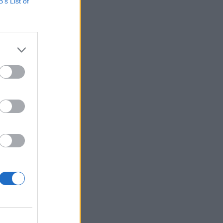
15,43 milliárd
B’s List of
lat globálisan 3,4%-
ása azonban 30,1%-
izetéses