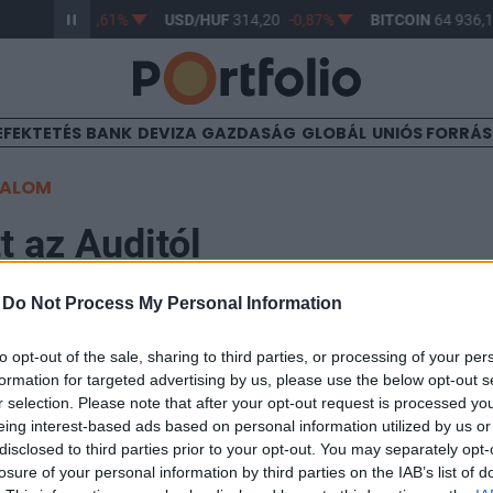
UF
363,17
-0,61%
USD/HUF
314,20
-0,87%
BITCOIN
64 936,1
EFEKTETÉS
BANK
DEVIZA
GAZDASÁG
GLOBÁL
UNIÓS FORRÁ
TALOM
tt az Auditól
-
Do Not Process My Personal Information
to opt-out of the sale, sharing to third parties, or processing of your per
formation for targeted advertising by us, please use the below opt-out s
oztatott éves előrejelzésén, miután első negyedéves b
r selection. Please note that after your opt-out request is processed y
ktromos modellek magasabb értékesítésének köszönhet
eing interest-based ads based on personal information utilized by us or
em vették figyelembe az amerikai vámok potenciális 
disclosed to third parties prior to your opt-out. You may separately opt-
losure of your personal information by third parties on the IAB’s list of