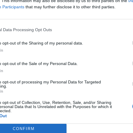
m márkája, az Audi hétfőn közölte, hogy az első negyedévben 
. This information may also be disclosed by us to third parties on the
IA
Participants
that may further disclose it to other third parties.
le, szemben az egy évvel korábbi 13,73 milliárd euróval. (A válla
et értékesített az első negyedévben, elektromos autóinak elad
a teljes évre 67,5-72,5 milliárd eurós bevételt...
l Data Processing Opt Outs
ASÓNK!
o opt-out of the Sharing of my personal data.
In
a portfolio.hu hírarchívumához tartozik, melynek olvasása előf
ötött.
o opt-out of the Sale of my Personal Data.
övetkezőket tartalmazza:
In
 teljes cikkarchívum
to opt-out of processing my Personal Data for Targeted
 BÉT elmúlt 2 év napon belüli
ing.
In
o opt-out of Collection, Use, Retention, Sale, and/or Sharing
ersonal Data that Is Unrelated with the Purposes for which it
Előfizetés
lected.
Out
NK VAGY?
BEJELENTKEZÉS
CONFIRM