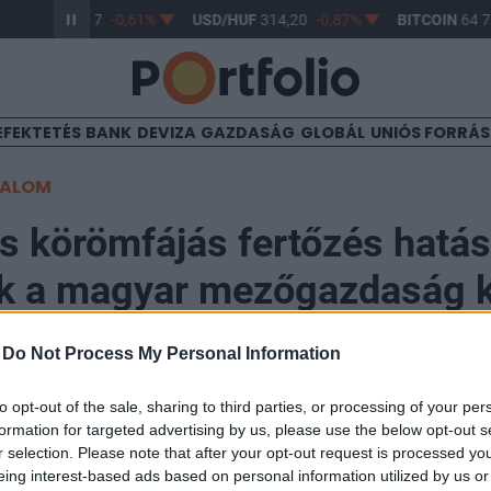
R/HUF
363,17
-0,61%
USD/HUF
314,20
-0,87%
BITCOIN
64 75
EFEKTETÉS
BANK
DEVIZA
GAZDASÁG
GLOBÁL
UNIÓS FORRÁ
TALOM
és körömfájás fertőzés hatá
k a magyar mezőgazdaság k
-
Do Not Process My Personal Information
to opt-out of the sale, sharing to third parties, or processing of your per
formation for targeted advertising by us, please use the below opt-out s
lott az agrárium helyzetértékelése az első negyedév 
r selection. Please note that after your opt-out request is processed y
rban a tejtermelőknél, a sertés- és a húsmarhatartókná
eing interest-based ads based on personal information utilized by us or