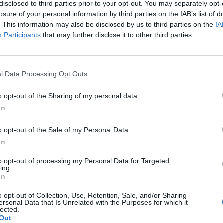
ájás megbetegedések miatt - közölte az MBH Bank sze
disclosed to third parties prior to your opt-out. You may separately opt-
r- és élelmiszeripari üzletágának negyedévente közzé
losure of your personal information by third parties on the IAB’s list of
. This information may also be disclosed by us to third parties on the
IA
Participants
that may further disclose it to other third parties.
encia 2026Valamennyi „forró” agrártémával foglalkozik a Portfo
enciája december 1-2-3-án Siófokon. Jelentkezzen Ön is az év 
rendezvényére!Információ és jelentkezésAz MBH AgrárTrend Ind
l Data Processing Opt Outs
kálán 32,4 pontot mutatott, ezzel némileg távolodott az egyensúl
o opt-out of the Sharing of my personal data.
In
ASÓNK!
o opt-out of the Sale of my Personal Data.
a portfolio.hu hírarchívumához tartozik, melynek olvasása előf
In
ötött.
to opt-out of processing my Personal Data for Targeted
övetkezőket tartalmazza:
ing.
In
 teljes cikkarchívum
 BÉT elmúlt 2 év napon belüli
o opt-out of Collection, Use, Retention, Sale, and/or Sharing
ersonal Data that Is Unrelated with the Purposes for which it
lected.
Out