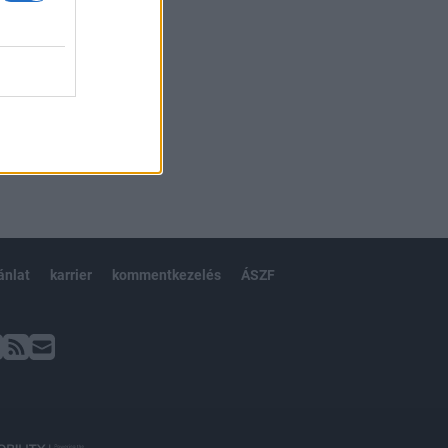
ánlat
karrier
kommentkezelés
ÁSZF