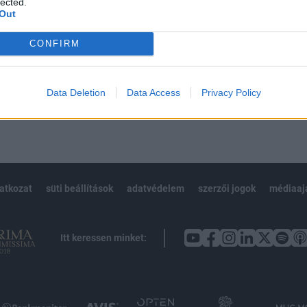
lected.
Out
CONFIRM
Előfizetés
Data Deletion
Data Access
Privacy Policy
NK VAGY?
BEJELENTKEZÉS
latkozat
süti beállítások
adatvédelem
szerzői jogok
médiaaj
Itt keressen minket: