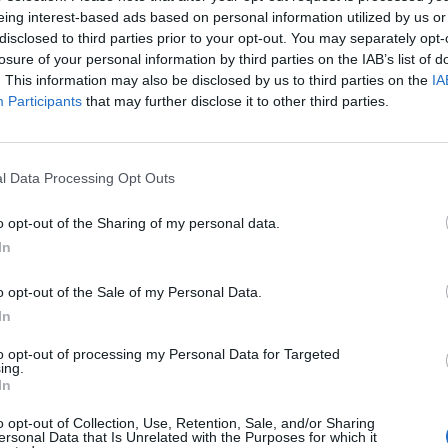
eing interest-based ads based on personal information utilized by us or
disclosed to third parties prior to your opt-out. You may separately opt-
losure of your personal information by third parties on the IAB’s list of
. This information may also be disclosed by us to third parties on the
IA
iscovery streaming szolgáltatása visszatér gyökereihe
Participants
that may further disclose it to other third parties.
z - írta a DTV News.
tága kiemelkedő teljesítményt mutat: két év alatt közel 3 milliá
l Data Processing Opt Outs
 az elmúlt évben 22 millió új előfizetőt szerzett világszerte. A vá
az előfizetők száma meghaladhatja a 150 milliót. Az új tartalmi
o opt-out of the Sharing of my personal data.
BO saját gyártású sorozatai, a Warner...
In
ASÓNK!
o opt-out of the Sale of my Personal Data.
In
a portfolio.hu hírarchívumához tartozik, melynek olvasása előf
to opt-out of processing my Personal Data for Targeted
ötött.
ing.
In
övetkezőket tartalmazza:
 teljes cikkarchívum
o opt-out of Collection, Use, Retention, Sale, and/or Sharing
ersonal Data that Is Unrelated with the Purposes for which it
 BÉT elmúlt 2 év napon belüli