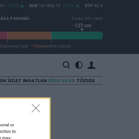
47
0,07%
BUX
147 868,19
0,89%
OTP
46 300
0,87%
MOL
LÁSA PAKSNÁL
Forrás: OVF, HAEA
-127 cm
m
biztonsági határ
-134cm
leállási küszöb
 a leállási küszöb -134 cm.
SOK
ÜZLET
INGATLAN
ZÖLD VILÁG
TŐZSDE
tő
sonal or
ection to
ou may