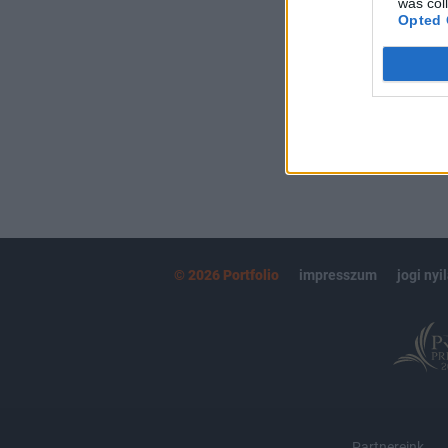
was col
kötéslistái
Opted 
MÁR ELŐFIZETŐ
© 2026 Portfolio
impresszum
jogi nyi
Partnereink