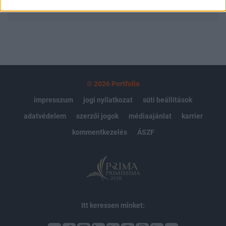
MÁR ELŐFIZETŐNK VAGY?
BEJELENTKEZÉS
© 2026 Portfolio
impresszum
jogi nyilatkozat
süti beállítások
adatvédelem
szerzői jogok
médiaajánlat
karrier
kommentkezelés
ÁSZF
Itt keressen minket: