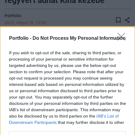
fegyvert adhat Kína kezébe
Portfolio
2025. május 16. 12:00
Tajvan arra készül, hogy szombaton leállítja az
Portfolio -
Do Not Process My Personal Information
utolsó még működő atomerőművi blokkját - írja a
If you wish to opt-out of the sale, sharing to third parties, or
Bloomberg. Bár a lépés része annak a hosszú távú
processing of your personal or sensitive information for
törekvésnek, hogy a Kínával szomszédos
targeted advertising by us, please use the below opt-out
szigetország megszabaduljon a nukleáris
section to confirm your selection. Please note that after your
technológiától, az atomenergia helyébe lépő LNG-
opt-out request is processed you may continue seeing
interest-based ads based on personal information utilized by
importtól való függőség sebezhetőbbé teszi
us or personal information disclosed to third parties prior to
Kínával szemben.
your opt-out. You may separately opt-out of the further
disclosure of your personal information by third parties on the
Sustainable World 2026Szeptember 8-án jön az év egyik
IAB’s list of downstream participants. This information may
legjelentősebb üzleti fenntarthatósági találkozója, a
also be disclosed by us to third parties on the
IAB’s List of
Portfolio Sustainable World 2026. A szektorsemleges
Downstream Participants
that may further disclose it to other
konferencia a zöld gazdasággal kapcsolatos
third parties.