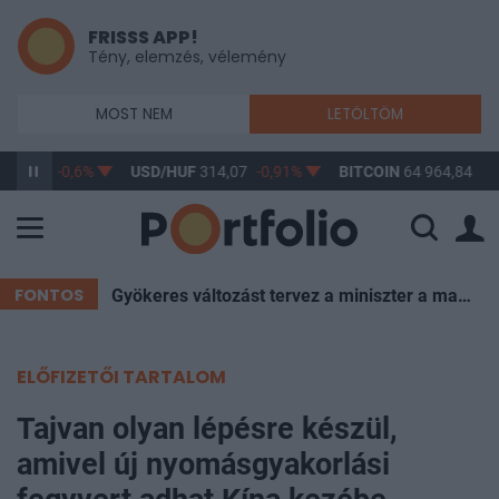
FRISSS APP!
Tény, elemzés, vélemény
MOST NEM
LETÖLTÖM
363,20
-0,6%
USD/HUF
314,07
-0,91%
BITCOIN
64 964,84
1,
FONTOS
Gyökeres változást tervez a miniszter a magyar iskolákban – itt a bejelentés
ELŐFIZETŐI TARTALOM
Tajvan olyan lépésre készül,
amivel új nyomásgyakorlási