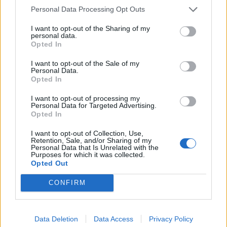
aktualitásokkal, a legégetőbb beavatkozási gyakorlatokkal
Personal Data Processing Opt Outs
foglalkozik, de emellett helyszíne a Green Awards
díjátadónak is. Részletek a linken.Információ és
I want to opt-out of the Sharing of my
personal data.
jelentkezésSzombaton...
Opted In
I want to opt-out of the Sale of my
KEDVES OLVASÓNK!
Personal Data.
Opted In
A keresett cikk a portfolio.hu hírarchívumához
I want to opt-out of processing my
tartozik, melynek olvasása előfizetéses
Personal Data for Targeted Advertising.
regisztrációhoz kötött.
Opted In
Az előfizetés a következőket tartalmazza:
I want to opt-out of Collection, Use,
Retention, Sale, and/or Sharing of my
Portfolio.hu teljes cikkarchívum
Personal Data that Is Unrelated with the
Purposes for which it was collected.
Kötéslisták: BÉT elmúlt 2 év napon belüli
Opted Out
kötéslistái
CONFIRM
Előfizetés
Data Deletion
Data Access
Privacy Policy